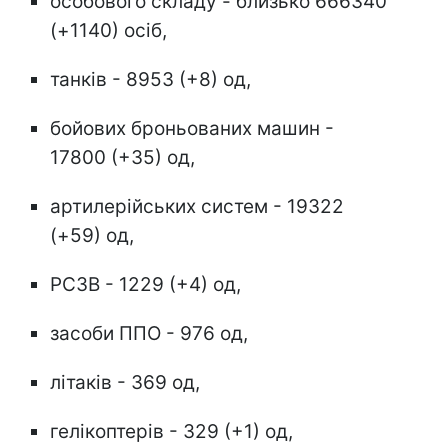
особового складу - близько 666340
(+1140) осіб,
танків - 8953 (+8) од,
бойових броньованих машин -
17800 (+35) од,
артилерійських систем - 19322
(+59) од,
РСЗВ - 1229 (+4) од,
засоби ППО - 976 од,
літаків - 369 од,
гелікоптерів - 329 (+1) од,