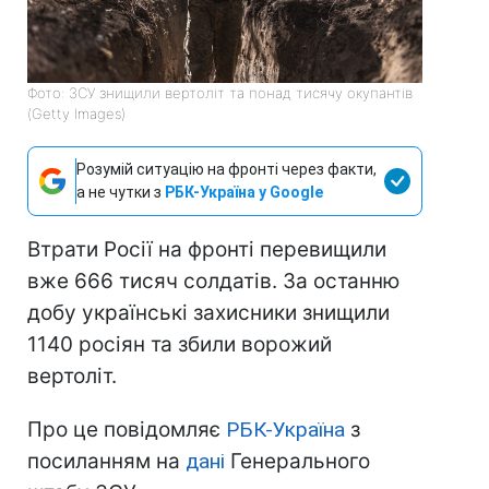
Фото: ЗСУ знищили вертоліт та понад тисячу окупантів
(Getty Images)
Розумій ситуацію на фронті через факти,
а не чутки з
РБК-Україна у Google
Втрати Росії на фронті перевищили
вже 666 тисяч солдатів. За останню
добу українські захисники знищили
1140 росіян та збили ворожий
вертоліт.
Про це повідомляє
РБК-Україна
з
посиланням на
дані
Генерального