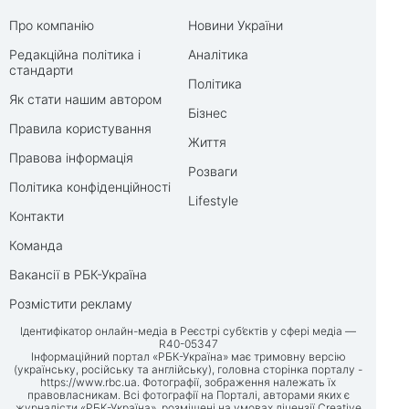
Про компанію
Новини України
Редакційна політика і
Аналітика
стандарти
Політика
Як стати нашим автором
Бізнес
Правила користування
Життя
Правова інформація
Розваги
Політика конфіденційності
Lifestyle
Контакти
Команда
Вакансії в РБК-Україна
Розмістити рекламу
Ідентифікатор онлайн-медіа в Реєстрі суб’єктів у сфері медіа —
R40-05347
Інформаційний портал «РБК-Україна» має тримовну версію
(українську, російську та англійську), головна сторінка порталу -
https://www.rbc.ua
. Фотографії, зображення належать їх
правовласникам. Всі фотографії на Порталі, авторами яких є
журналісти «РБК-Україна», розміщені на умовах ліцензії Creative