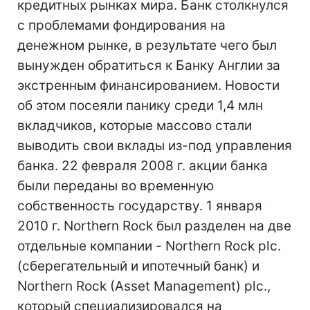
кредитных рынках мира. Банк столкнулся
с проблемами фондирования на
денежном рынке, в результате чего был
вынужден обратиться к Банку Англии за
экстренным финансированием. Новости
об этом посеяли панику среди 1,4 млн
вкладчиков, которые массово стали
выводить свои вклады из-под управления
банка. 22 февраля 2008 г. акции банка
были переданы во временную
собственность государству. 1 января
2010 г. Northern Rock был разделен на две
отдельные компании - Northern Rock plc.
(сберегательный и ипотечный банк) и
Northern Rock (Asset Management) plc.,
который специализировался на