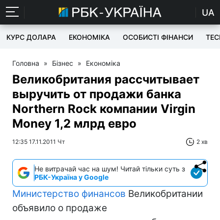
UA
КУРС ДОЛАРА
ЕКОНОМІКА
ОСОБИСТІ ФІНАНСИ
TEC
Головна
»
Бізнес
»
Економіка
Великобритания рассчитывает
выручить от продажи банка
Northern Rock компании Virgin
Money 1,2 млрд евро
12:35 17.11.2011 Чт
2 хв
Не витрачай час на шум! Читай тільки суть з
РБК-Україна у Google
Министерство финансов
Великобритании
объявило о продаже