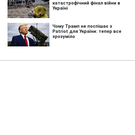
Головна
»
Бізнес
»
Tech
Вчена запропонувала нове
пояснення реальності:
резонансне дослідження
відкликали
19:12 06.08.2026 Чт
2 хв
Фізикиня назвала свідомість первинною