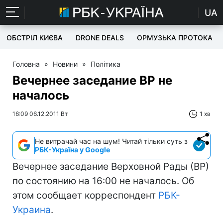
UA
ОБСТРІЛ КИЄВА
DRONE DEALS
ОРМУЗЬКА ПРОТОКА
Головна
»
Новини
»
Політика
Вечернее заседание ВР не
началось
16:09 06.12.2011 Вт
1 хв
Не витрачай час на шум! Читай тільки суть з
РБК-Україна у Google
Вечернее заседание Верховной Рады (ВР)
по состоянию на 16:00 не началось. Об
этом сообщает корреспондент
РБК-
Украина
.