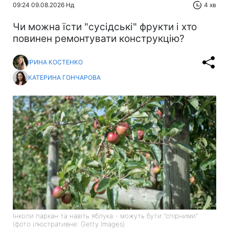
09:24 09.08.2026 Нд
4 хв
Чи можна їсти "сусідські" фрукти і хто
повинен ремонтувати конструкцію?
ІРИНА КОСТЕНКО
КАТЕРИНА ГОНЧАРОВА
Інколи паркан та навіть яблука - можуть бути "спірними"
(фото ілюстративне: Getty Images)