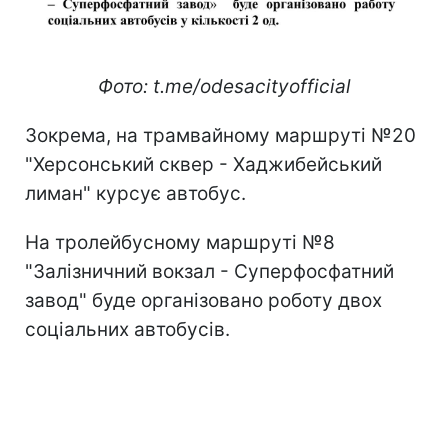
Фото: t.me/odesacityofficial
Зокрема, на трамвайному маршруті №20
"Херсонський сквер - Хаджибейський
лиман" курсує автобус.
На тролейбусному маршруті №8
"Залізничний вокзал - Суперфосфатний
завод" буде організовано роботу двох
соціальних автобусів.