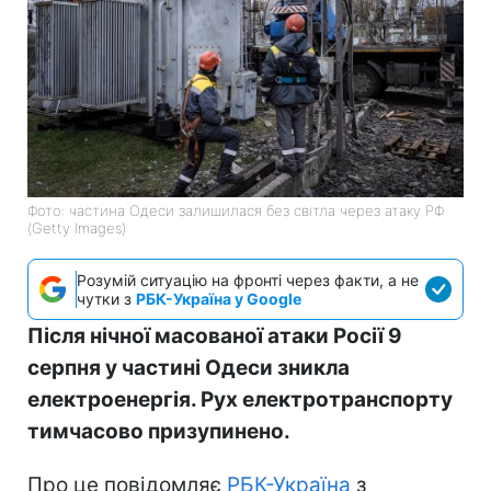
Фото: частина Одеси залишилася без світла через атаку РФ
(Getty Images)
Розумій ситуацію на фронті через факти, а не
чутки з
РБК-Україна у Google
Після нічної масованої атаки Росії 9
серпня у частині Одеси зникла
електроенергія. Рух електротранспорту
тимчасово призупинено.
Про це повідомляє
РБК-Україна
з