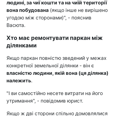
людині, за чиї кошти та на чиїй території
вона побудована
(якщо інше не вирішено
угодою між сторонами)", - пояснив
Васюта.
Хто має ремонтувати паркан між
ділянками
Якщо паркан повністю зведений у межах
конкретної земельної ділянки - він є
власністю людини, якій вона (ця ділянка)
належить
.
"І ви самостійно несете витрати на його
утримання", - повідомив юрист.
Якщо ж дві сторони спільно домовлялися