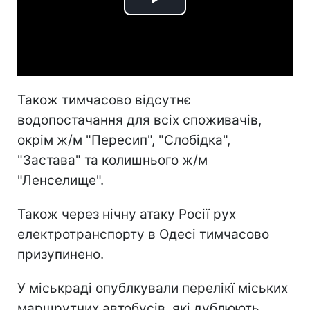
Play
Video
Також тимчасово відсутнє
водопостачання для всіх споживачів,
окрім ж/м "Пересип", "Слобідка",
"Застава" та колишнього ж/м
"Ленселище".
Також через нічну атаку Росії рух
електротранспорту в Одесі тимчасово
призупинено.
У міськраді опублкували перелікї міських
маршрутних автобусів, які дублюють