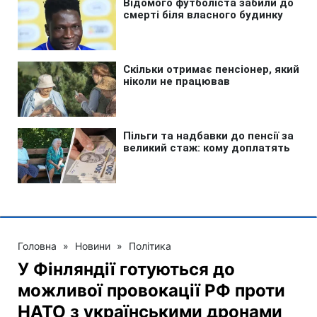
Головна
»
Новини
»
Політика
У Фінляндії готуються до
можливої провокації РФ проти
НАТО з українськими дронами