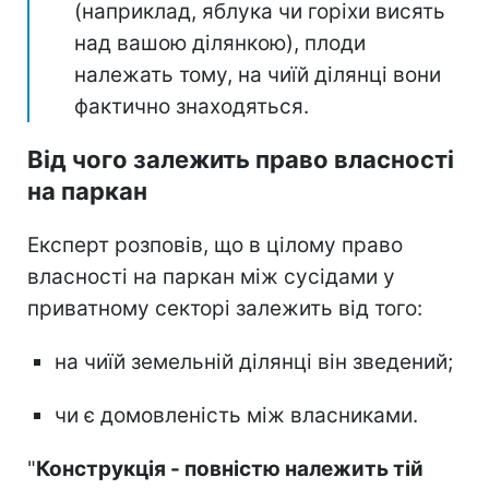
(наприклад, яблука чи горіхи висять
над вашою ділянкою), плоди
належать тому, на чиїй ділянці вони
фактично знаходяться.
Від чого залежить право власності
на паркан
Експерт розповів, що в цілому право
власності на паркан між сусідами у
приватному секторі залежить від того:
на чиїй земельній ділянці він зведений;
чи є домовленість між власниками.
"
Конструкція - повністю належить тій