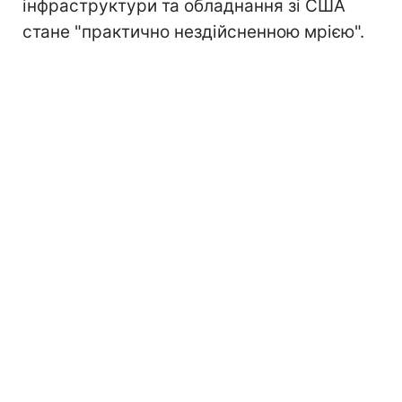
інфраструктури та обладнання зі США
стане "практично нездійсненною мрією".