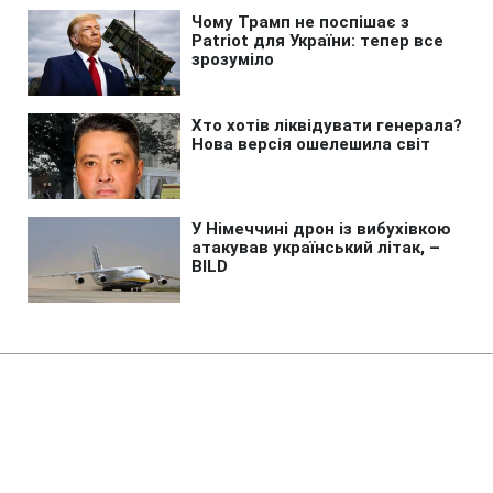
Головна
»
Бізнес
»
Tech
ШІ-фейки про загиблих
українців поширюють у