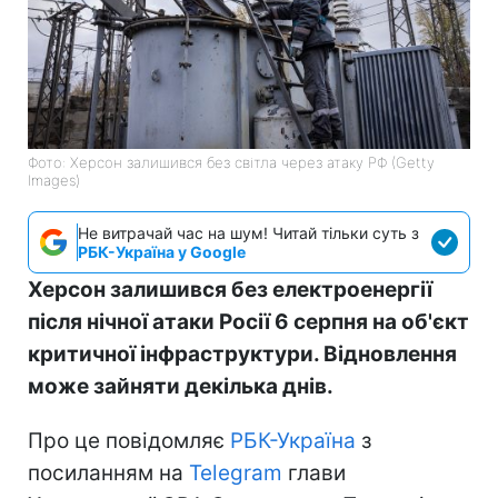
Фото: Херсон залишився без світла через атаку РФ (Getty
Images)
Не витрачай час на шум! Читай тільки суть з
РБК-Україна у Google
Херсон залишився без електроенергії
після нічної атаки Росії 6 серпня на об'єкт
критичної інфраструктури. Відновлення
може зайняти декілька днів.
Про це повідомляє
РБК-Україна
з
посиланням на
Telegram
глави