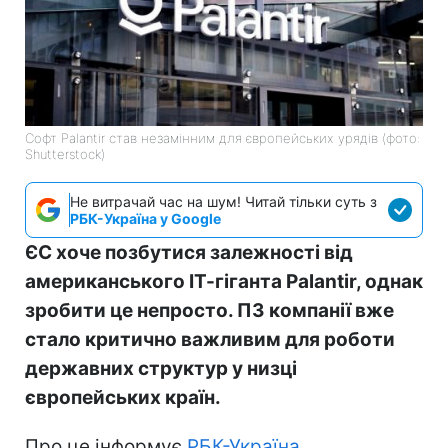
Софт Palantir став незамінним для європейських урядів (фото:
Shutterstock)
Не витрачай час на шум! Читай тільки суть з
РБК-Україна у Google
ЄС хоче позбутися залежності від
американського ІТ-гіганта Palantir, однак
зробити це непросто. ПЗ компанії вже
стало критично важливим для роботи
державних структур у низці
європейських країн.
Про це інформує
РБК-Україна
,