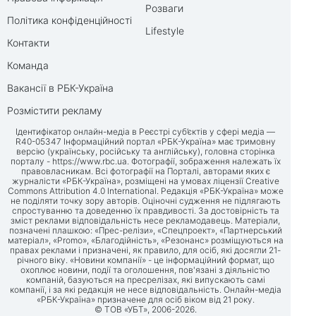
Розваги
Політика конфіденційності
Lifestyle
Контакти
Команда
Вакансії в РБК-Україна
Розмістити рекламу
Ідентифікатор онлайн-медіа в Реєстрі суб’єктів у сфері медіа —
R40-05347 Інформаційний портал «РБК-Україна» має тримовну
версію (українську, російську та англійську), головна сторінка
порталу -
https://www.rbc.ua
. Фотографії, зображення належать їх
правовласникам. Всі фотографії на Порталі, авторами яких є
журналісти «РБК-Україна», розміщені на умовах ліцензії Creative
Commons Attribution 4.0 International. Редакція «РБК-Україна» може
не поділяти точку зору авторів. Оціночні судження не підлягають
спростуванню та доведенню їх правдивості. За достовірність та
зміст реклами відповідальність несе рекламодавець. Матеріали,
позначені плашкою: «Прес-релізи», «Спецпроект», «Партнерський
матеріал», «Promo», «Благодійність», «Резонанс» розміщуються на
правах реклами і призначені, як правило, для осіб, які досягли 21-
річного віку. «Новини компанії» - це інформаційний формат, що
охоплює новини, події та оголошення, пов'язані з діяльністю
компаній, базуються на пресрелізах, які випускають самі
компанії, і за які редакція не несе відповідальність. Онлайн-медіа
«РБК-Україна» призначене для осіб віком від 21 року.
© ТОВ «УБТ», 2006-2026.