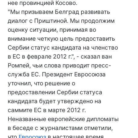
нее провинцией Косово.
"Мы призываем Белград развивать
диалог с Приштиной. Мы продолжим
оценку ситуации, принимая во
внимание четкую цель предоставить
Сербии статус кандидата на членство
в ЕС в феврале 2012 г.", - сказал ван
Ромпей, чьи слова приводит пресс-
служба ЕС. Президент Евросоюза
уточнил, что решение о
предоставлении Сербии статуса
кандидата будет утверждено на
саммите ЕС в марте 2012 г.
Неназванные европейские дипломаты
в беседе с журналистами отметили,
что
Евросоюз
в настоящее время