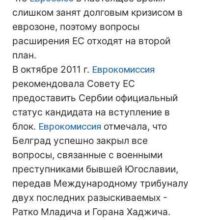
слишком занят долговым кризисом в
еврозоне, поэтому вопросы
расширения ЕС отходят на второй
план.
В октябре 2011 г.
Еврокомиссия
рекомендовала Совету ЕС
предоставить Сербии официальный
статус кандидата на вступление в
блок.
Еврокомиссия
отмечала, что
Белград успешно закрыл все
вопросы, связанные с военными
преступниками бывшей Югославии,
передав Международному трибуналу
двух последних разыскиваемых -
Ратко Младича и Горана Хаджича.