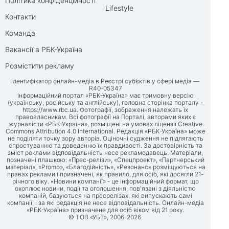
Політика конфіденційності
Lifestyle
Контакти
Команда
Вакансії в РБК-Україна
Розмістити рекламу
Ідентифікатор онлайн-медіа в Реєстрі суб’єктів у сфері медіа —
R40-05347
Інформаційний портал «РБК-Україна» має тримовну версію
(українську, російську та англійську), головна сторінка порталу -
https://www.rbc.ua
. Фотографії, зображення належать їх
правовласникам. Всі фотографії на Порталі, авторами яких є
журналісти «РБК-Україна», розміщені на умовах ліцензії Creative
Commons Attribution 4.0 International. Редакція «РБК-Україна» може
не поділяти точку зору авторів. Оціночні судження не підлягають
спростуванню та доведенню їх правдивості. За достовірність та
зміст реклами відповідальність несе рекламодавець. Матеріали,
позначені плашкою: «Прес-релізи», «Спецпроект», «Партнерський
матеріал», «Promo», «Благодійність», «Резонанс» розміщуються на
правах реклами і призначені, як правило, для осіб, які досягли 21-
річного віку. «Новини компанії» - це інформаційний формат, що
охоплює новини, події та оголошення, пов'язані з діяльністю
компаній, базуються на пресрелізах, які випускають самі
компанії, і за які редакція не несе відповідальність. Онлайн-медіа
«РБК-Україна» призначене для осіб віком від 21 року.
© ТОВ «УБТ», 2006-2026.