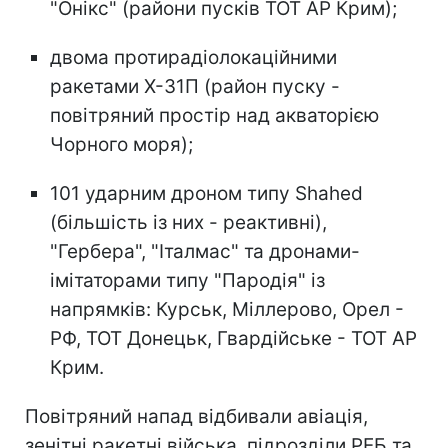
"Онікс" (райони пусків ТОТ АР Крим);
двома протирадіолокаційними
ракетами Х-31П (район пуску -
повітряний простір над акваторією
Чорного моря);
101 ударним дроном типу Shahed
(більшість із них - реактивні),
"Гербера", "Італмас" та дронами-
імітаторами типу "Пародія" із
напрямків: Курськ, Міллерово, Орел -
РФ, ТОТ Донецьк, Гвардійське - ТОТ АР
Крим.
Повітряний напад відбивали авіація,
зенітні ракетні війська, підрозділи РЕБ та