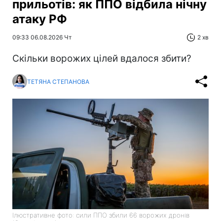
прильотів: як ППО відбила нічну
атаку РФ
09:33 06.08.2026 Чт
2 хв
Скільки ворожих цілей вдалося збити?
ТЕТЯНА СТЕПАНОВА
Ілюстративне фото: сили ППО збили 66 ворожих дронів