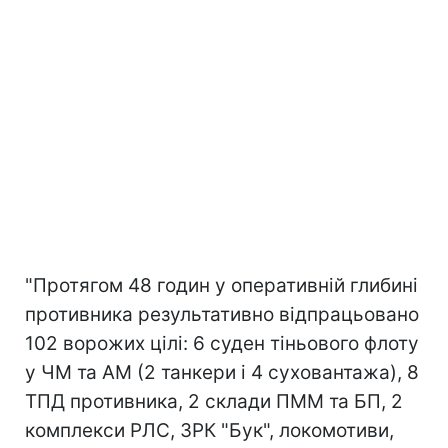
"Протягом 48 годин у оперативній глибині
противника результативно відпрацьовано
102 ворожих цілі: 6 суден тіньового флоту
у ЧМ та АМ (2 танкери і 4 суховантажа), 8
ТПД противника, 2 склади ПММ та БП, 2
комплекси РЛС, ЗРК "Бук", локомотиви,