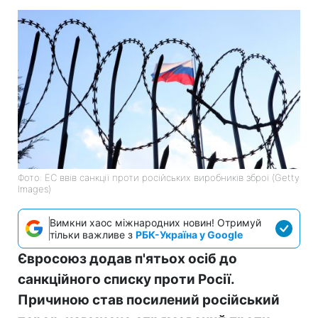
Фото: ЕС ввів санкції проти російських виробників зброї (Getty
Images)
Вимкни хаос міжнародних новин! Отримуй
тільки важливе з
РБК-Україна у Google
Євросоюз додав п'ятьох осіб до
санкційного списку проти Росії.
Причиною став посилений російський