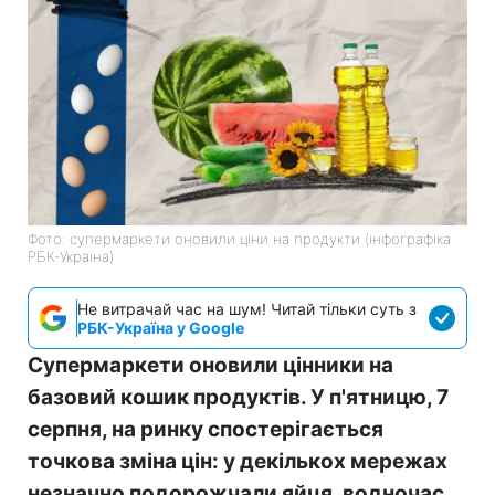
Фото: супермаркети оновили ціни на продукти (інфографіка
РБК-Україна)
Не витрачай час на шум! Читай тільки суть з
РБК-Україна у Google
Супермаркети оновили цінники на
базовий кошик продуктів. У п'ятницю, 7
серпня, на ринку спостерігається
точкова зміна цін: у декількох мережах
незначно подорожчали яйця, водночас