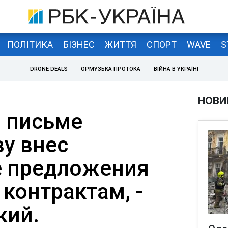
ПОЛІТИКА
БІЗНЕС
ЖИТТЯ
СПОРТ
WAVE
S
DRONE DEALS
ОРМУЗЬКА ПРОТОКА
ВІЙНА В УКРАЇНІ
НОВИ
 письме
у внес
е предложения
контрактам, -
кий.