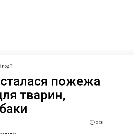
 події
 сталася пожежа
для тварин,
обаки
2 хв