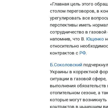
«Главная цель этого обращ
столом переговоров, в ко
урегулировать все вопрос
перспективы иметь норма
сотрудничество в газовой 
напомнив, что В.
Ющенко
н
относительно необходимо
контрактов с
РФ
.
Б.Соколовский
подчеркнул
Украины в корректной фор
ситуации в газовой сфере,
выполнения обязательств п
отопительном сезоне, а та
которые могут возникнуть
контрактов в нынешнем ви