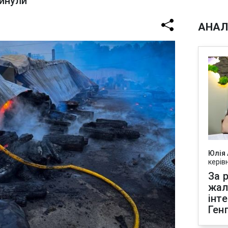
гинули
АНАЛ
Юлія
керів
За р
жал
інт
Ген