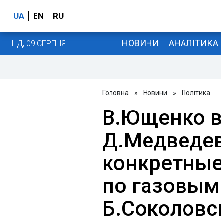
UA
EN
RU
НОВИНИ
АНАЛІТИКА
НД, 09 СЕРПНЯ
Головна
»
Новини
»
Політика
В.Ющенко в
Д.Медведев
конкретны
по газовым 
Б.Соколовс