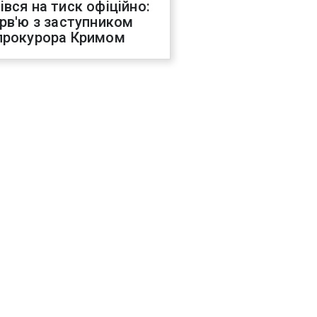
івся на тиск офіційно:
ерв'ю з заступником
прокурора Кримом