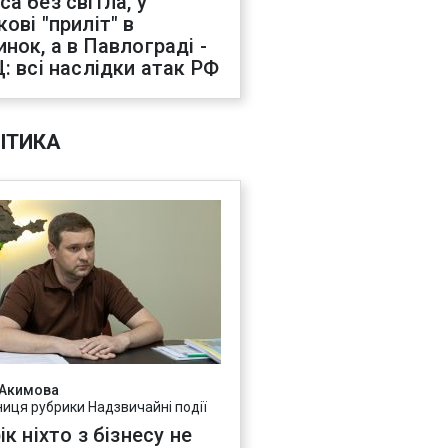
са без світла, у
ові "приліт" в
инок, а в Павлограді -
Ц: всі наслідки атак РФ
ІТИКА
 Акимова
ниця рубрики Надзвичайні події
ік ніхто з бізнесу не