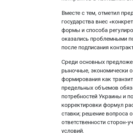
Вместе с тем, отметил пре
государства внес «конкре
формы и способа регулиро
оказались проблемными по
после подписания контрак
Среди основных предложен
рыночные, экономически 
формирования как транзита
предельных объемов обяза
потребностей Украины и п
корректировки формул рас
ставки; решение вопроса 
ответственности сторон-уч
условий.