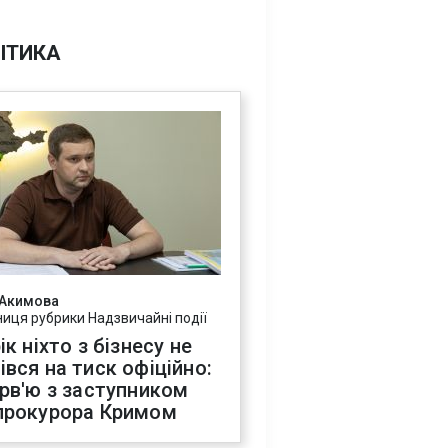
ІТИКА
 Акимова
ниця рубрики Надзвичайні події
ік ніхто з бізнесу не
івся на тиск офіційно:
ерв'ю з заступником
прокурора Кримом