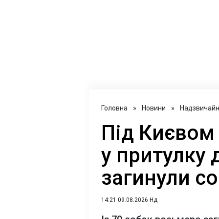
Головна
»
Новини
»
Надзвичайні
Під Києвом
у притулку 
загинули с
14:21 09.08.2026 Нд