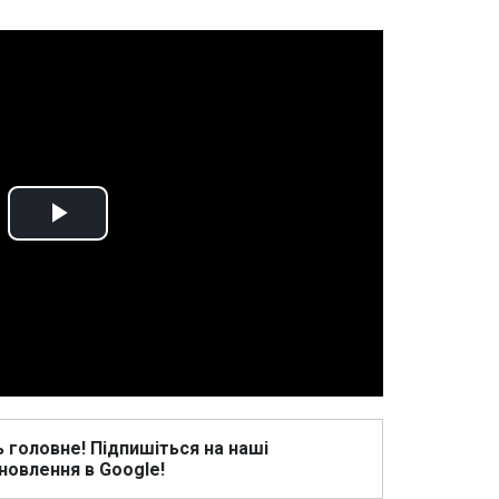
Play
Video
ь головне! Підпишіться на наші
новлення в Google!