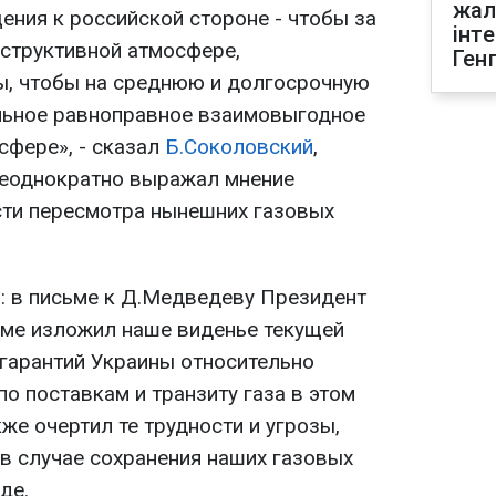
жал
ения к российской стороне - чтобы за
інт
нструктивной атмосфере,
Ген
ы, чтобы на среднюю и долгосрочную
льное равноправное взаимовыгодное
сфере», - сказал
Б.Соколовский
,
еоднократно выражал мнение
сти пересмотра нынешних газовых
: в письме к Д.Медведеву Президент
ме изложил наше виденье текущей
 гарантий Украины относительно
о поставкам и транзиту газа в этом
кже очертил те трудности и угрозы,
 в случае сохранения наших газовых
де.