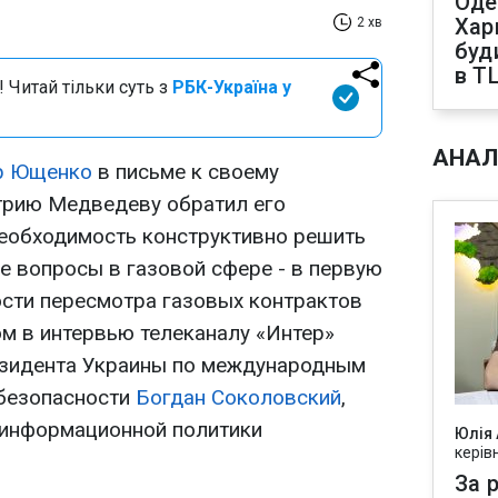
Оде
Харк
2 хв
буд
в Т
 Читай тільки суть з
РБК-Україна у
АНАЛ
р Ющенко
в письме к своему
трию Медведеву обратил его
еобходимость конструктивно решить
 вопросы в газовой сфере - в первую
ости пересмотра газовых контрактов
том в интервью телеканалу «Интер»
езидента Украины по международным
 безопасности
Богдан Соколовский
,
 информационной политики
Юлія
керів
За р