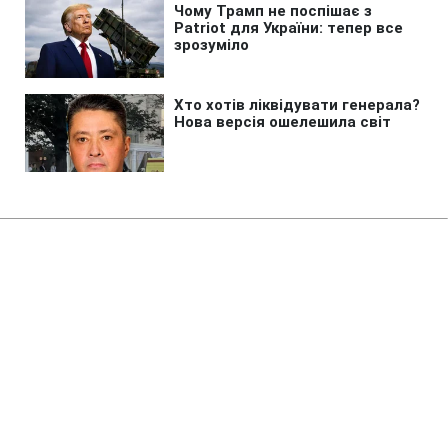
Головна
»
Новини
»
Війна в Україні
Туреччина закликала Україну та
Росію оголосити мораторій на
удари у Чорному морі
22:29 08.08.2026 Сб
2 хв
Що сказали в МЗС Туреччини про атаки?