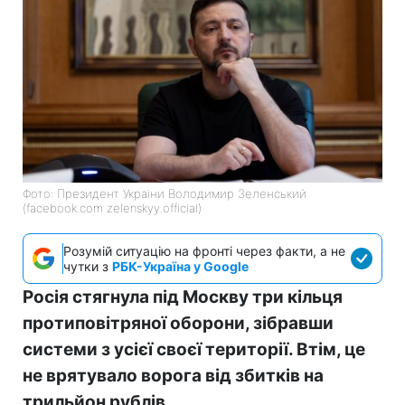
Фото: Президент України Володимир Зеленський
(facebook.com zelenskyy.official)
Розумій ситуацію на фронті через факти, а не
чутки з
РБК-Україна у Google
Росія стягнула під Москву три кільця
протиповітряної оборони, зібравши
системи з усієї своєї території. Втім, це
не врятувало ворога від збитків на
трильйон рублів.