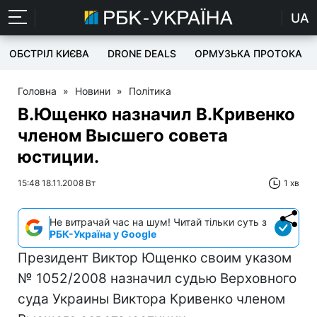
UA
ОБСТРІЛ КИЄВА
DRONE DEALS
ОРМУЗЬКА ПРОТОКА
Головна
»
Новини
»
Політика
В.Ющенко назначил В.Кривенко
членом Высшего совета
юстиции.
15:48 18.11.2008 Вт
1 хв
Не витрачай час на шум! Читай тільки суть з
РБК-Україна у Google
Президент Виктор Ющенко своим указом
№ 1052/2008 назначил судью Верховного
суда Украины Виктора Кривенко членом