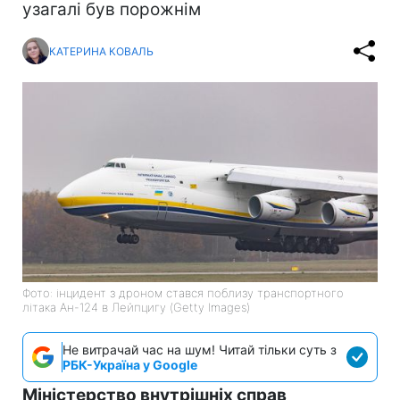
узагалі був порожнім
КАТЕРИНА КОВАЛЬ
Фото: інцидент з дроном стався поблизу транспортного
літака Ан-124 в Лейпцигу (Getty Images)
Не витрачай час на шум! Читай тільки суть з
РБК-Україна у Google
Міністерство внутрішніх справ