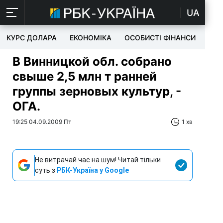
UA
КУРС ДОЛАРА
ЕКОНОМІКА
ОСОБИСТІ ФІНАНСИ
TEC
В Винницкой обл. собрано
свыше 2,5 млн т ранней
группы зерновых культур, -
ОГА.
19:25 04.09.2009 Пт
1 хв
Не витрачай час на шум! Читай тільки
суть з
РБК-Україна у Google