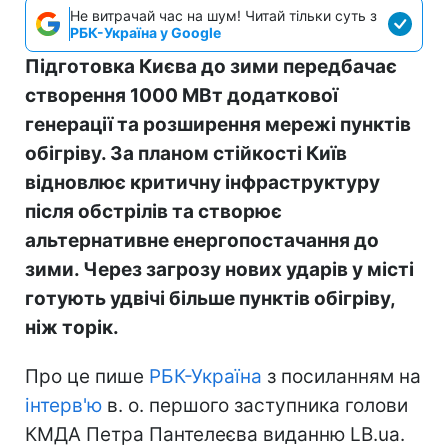
Не витрачай час на шум! Читай тільки суть з
РБК-Україна у Google
Підготовка Києва до зими передбачає
створення 1000 МВт додаткової
генерації та розширення мережі пунктів
обігріву. За планом стійкості Київ
відновлює критичну інфраструктуру
після обстрілів та створює
альтернативне енергопостачання до
зими. Через загрозу нових ударів у місті
готують удвічі більше пунктів обігріву,
ніж торік.
Про це пише
РБК-Україна
з посиланням на
інтерв'ю
в. о. першого заступника голови
КМДА Петра Пантелеєва виданню LB.ua.