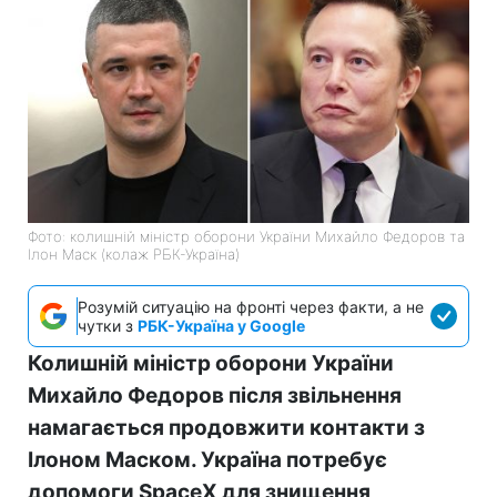
Фото: колишній міністр оборони України Михайло Федоров та
Ілон Маск (колаж РБК-Україна)
Розумій ситуацію на фронті через факти, а не
чутки з
РБК-Україна у Google
Колишній міністр оборони України
Михайло Федоров після звільнення
намагається продовжити контакти з
Ілоном Маском. Україна потребує
допомоги SpaceX для знищення