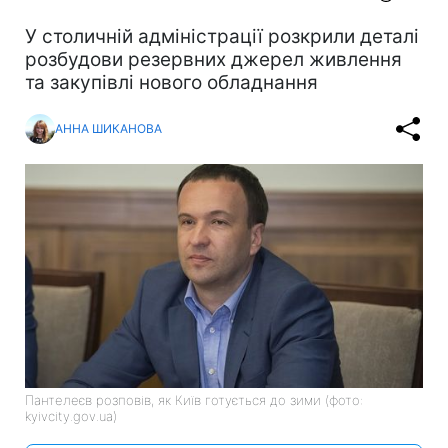
У столичній адміністрації розкрили деталі
розбудови резервних джерел живлення
та закупівлі нового обладнання
АННА ШИКАНОВА
Пантелеєв розповів, як Київ готується до зими (фото:
kyivcity.gov.ua)