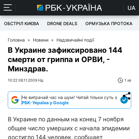
UA
ОБСТРІЛ КИЄВА
DRONE DEALS
ОРМУЗЬКА ПРОТОКА
Головна
»
Новини
»
Надзвичайні події
В Украине зафиксировано 144
смерти от гриппа и ОРВИ, -
Минздрав.
10:22 08.11.2009 Нд
1 хв
Не витрачай час на шум! Читай тільки суть з
РБК-Україна у Google
В Украине по данным на конец 7 ноября
общее число умерших с начала эпидемии
достигло 144 человек, сообщает