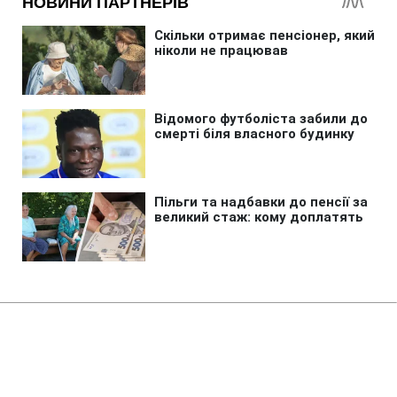
Головна
»
Новини
»
Надзвичайні події
РФ вдарила по
багатоповерхівках у Харкові: