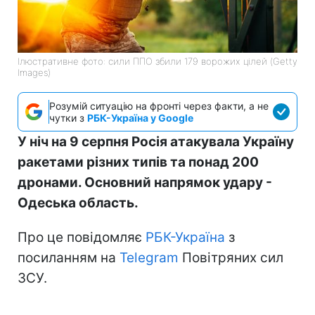
Ілюстративне фото: сили ППО збили 179 ворожих цілей (Getty
Images)
Розумій ситуацію на фронті через факти, а не
чутки з
РБК-Україна у Google
У ніч на 9 серпня Росія атакувала Україну
ракетами різних типів та понад 200
дронами. Основний напрямок удару -
Одеська область.
Про це повідомляє
РБК-Україна
з
посиланням на
Telegram
Повітряних сил
ЗСУ.