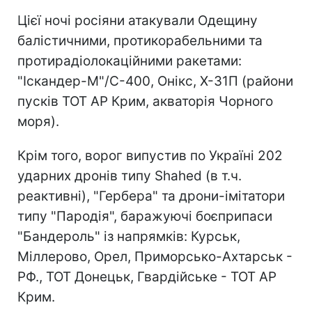
Цієї ночі росіяни атакували Одещину
балістичними, протикорабельними та
протирадіолокаційними ракетами:
"Іскандер-М"/С-400, Онікс, Х-31П (райони
пусків ТОТ АР Крим, акваторія Чорного
моря).
Крім того, ворог випустив по Україні 202
ударних дронів типу Shahed (в т.ч.
реактивні), "Гербера" та дрони-імітатори
типу "Пародія", баражуючі боєприпаси
"Бандероль" із напрямків: Курськ,
Міллерово, Орел, Приморсько-Ахтарськ -
РФ., ТОТ Донецьк, Гвардійське - ТОТ АР
Крим.