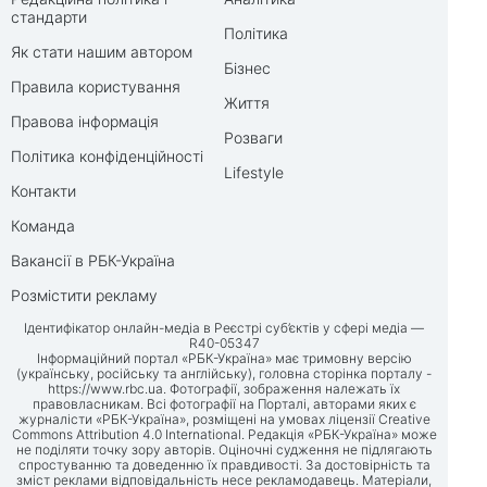
стандарти
Політика
Як стати нашим автором
Бізнес
Правила користування
Життя
Правова інформація
Розваги
Політика конфіденційності
Lifestyle
Контакти
Команда
Вакансії в РБК-Україна
Розмістити рекламу
Ідентифікатор онлайн-медіа в Реєстрі суб’єктів у сфері медіа —
R40-05347
Інформаційний портал «РБК-Україна» має тримовну версію
(українську, російську та англійську), головна сторінка порталу -
https://www.rbc.ua
. Фотографії, зображення належать їх
правовласникам. Всі фотографії на Порталі, авторами яких є
журналісти «РБК-Україна», розміщені на умовах ліцензії Creative
Commons Attribution 4.0 International. Редакція «РБК-Україна» може
не поділяти точку зору авторів. Оціночні судження не підлягають
спростуванню та доведенню їх правдивості. За достовірність та
зміст реклами відповідальність несе рекламодавець. Матеріали,