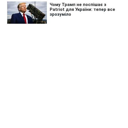
Головна
»
Новини
»
У світі
Трамп готувався оголосити
перемогу над Іраном навіть без
ядерної угоди, - WSJ
18:36 09.08.2026 Нд
3 хв
Ультиматум Тегерана просто зірвав усі
плани
СЕРГІЙ КОЗАЧУК