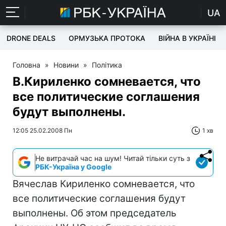
UA
DRONE DEALS
ОРМУЗЬКА ПРОТОКА
ВІЙНА В УКРАЇНІ
Головна
»
Новини
»
Політика
В.Кириленко сомневается, что
все политические соглашения
будут выполнены.
12:05 25.02.2008 Пн
1 хв
Не витрачай час на шум! Читай тільки суть з
РБК-Україна у Google
Вячеслав Кириленко сомневается, что
все политические соглашения будут
выполнены. Об этом председатель