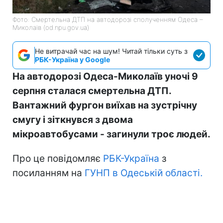
Фото: Смертельна ДТП на автодорозі сполученням Одеса –
Миколаїв (od.npu.gov.ua)
Не витрачай час на шум! Читай тільки суть з
РБК-Україна у Google
На автодорозі Одеса-Миколаїв уночі 9
серпня сталася смертельна ДТП.
Вантажний фургон виїхав на зустрічну
смугу і зіткнувся з двома
мікроавтобусами - загинули троє людей.
Про це повідомляє
РБК-Україна
з
посиланням на
ГУНП в Одеській області.