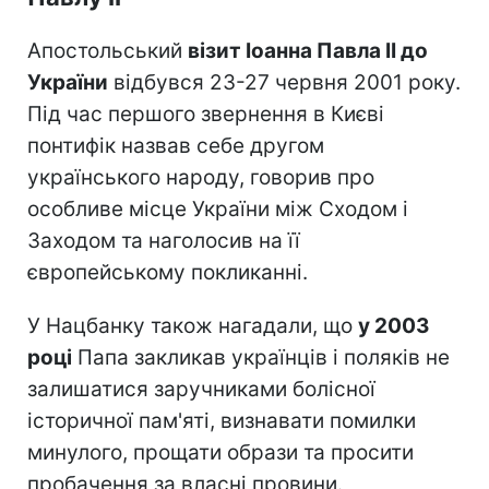
Апостольський
візит Іоанна Павла II до
України
відбувся 23-27 червня 2001 року.
Під час першого звернення в Києві
понтифік назвав себе другом
українського народу, говорив про
особливе місце України між Сходом і
Заходом та наголосив на її
європейському покликанні.
У Нацбанку також нагадали, що
у 2003
році
Папа закликав українців і поляків не
залишатися заручниками болісної
історичної пам'яті, визнавати помилки
минулого, прощати образи та просити
пробачення за власні провини.