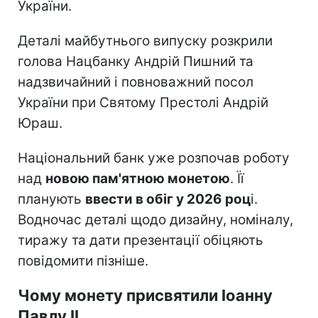
України.
Деталі майбутнього випуску розкрили
голова Нацбанку Андрій Пишний та
надзвичайний і повноважний посол
України при Святому Престолі Андрій
Юраш.
Національний банк уже розпочав роботу
над
новою пам'ятною монетою
. Її
планують
ввести в обіг у 2026 роц
і.
Водночас деталі щодо дизайну, номіналу,
тиражу та дати презентації обіцяють
повідомити пізніше.
Чому монету присвятили Іоанну
Павлу II