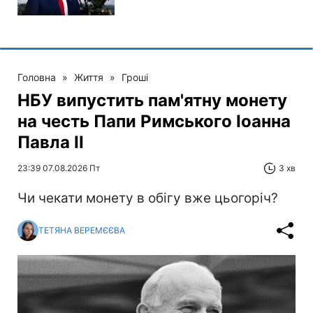
Головна
»
Життя
»
Гроші
НБУ випустить пам'ятну монету
на честь Папи Римського Іоанна
Павла II
23:39 07.08.2026 Пт
3 хв
Чи чекати монету в обігу вже цьогоріч?
ТЕТЯНА ВЕРЕМЄЄВА