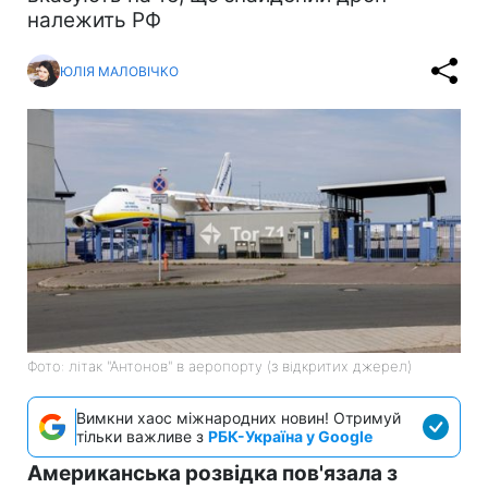
належить РФ
ЮЛІЯ МАЛОВІЧКО
Фото: літак "Антонов" в аеропорту (з відкритих джерел)
Вимкни хаос міжнародних новин! Отримуй
тільки важливе з
РБК-Україна у Google
Американська розвідка пов'язала з