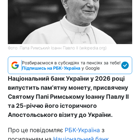
Фото: Папа Римський Іоанн Павло II (wikipedia.org)
Розбираємося в субсидіях та пенсіях за тебе!
Підпишись на РБК-Україна
у Google
Національний банк України у 2026 році
випустить пам'ятну монету, присвячену
Святому Папі Римському Іоанну Павлу II
та 25-річчю його історичного
Апостольського візиту до України.
Про це повідомляє
РБК-Україна
з
посиланням на
Національний банк