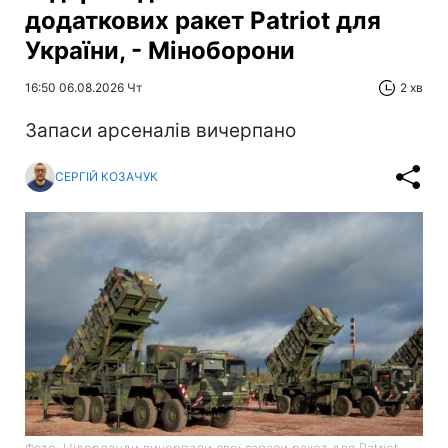
додаткових ракет Patriot для
України, - Міноборони
16:50 06.08.2026 Чт
2 хв
Запаси арсеналів вичерпано
СЕРГІЙ КОЗАЧУК
Фото: Нідерланди вичерпали свої запаси ракет для Patriot