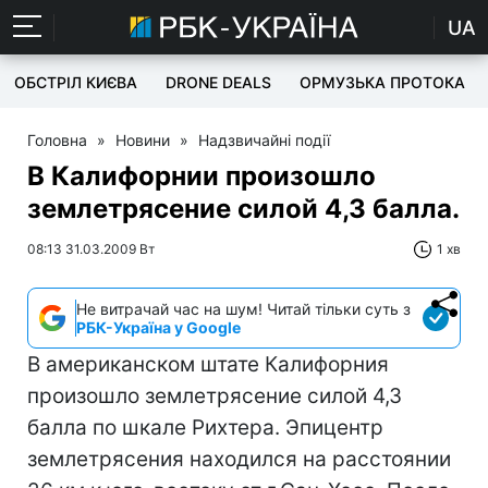
UA
ОБСТРІЛ КИЄВА
DRONE DEALS
ОРМУЗЬКА ПРОТОКА
Головна
»
Новини
»
Надзвичайні події
В Калифорнии произошло
землетрясение силой 4,3 балла.
08:13 31.03.2009 Вт
1 хв
Не витрачай час на шум! Читай тільки суть з
РБК-Україна у Google
В американском штате Калифорния
произошло землетрясение силой 4,3
балла по шкале Рихтера. Эпицентр
землетрясения находился на расстоянии