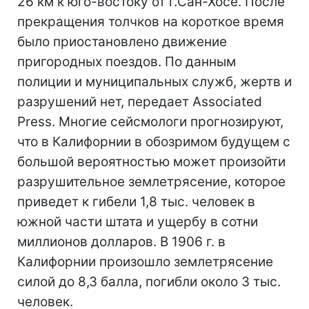
26 км к юго-востоку от г.Сан-Хосе. После
прекращения толчков на короткое время
было приостановлено движение
пригородных поездов. По данным
полиции и муниципальных служб, жертв и
разрушений нет, передает Associated
Press. Многие сейсмологи прогнозируют,
что в Калифорнии в обозримом будущем с
большой вероятностью может произойти
разрушительное землетрясение, которое
приведет к гибели 1,8 тыс. человек в
южной части штата и ущербу в сотни
миллионов долларов. В 1906 г. в
Калифорнии произошло землетрясение
силой до 8,3 балла, погибли около 3 тыс.
человек.