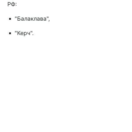
РФ:
"Балаклава",
"Керч".