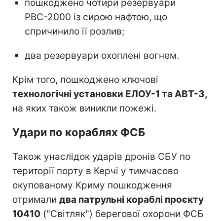
пошкоджено чотири резервуари
РВС-2000 із сирою нафтою, що
спричинило її розлив;
два резервуари охоплені вогнем.
Крім того, пошкоджено ключові
технологічні установки ЕЛОУ-1 та АВТ-3,
на яких також виникли пожежі.
Удари по кораблях ФСБ
Також унаслідок ударів дронів СБУ по
території порту в Керчі у тимчасово
окупованому Криму пошкодження
отримали
два патрульні кораблі проєкту
10410
("Світляк") берегової охорони ФСБ