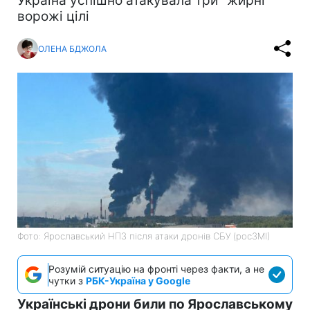
Україна успішно атакувала три "жирні"
ворожі цілі
ОЛЕНА БДЖОЛА
Фото: Ярославський НПЗ після атаки дронів СБУ (росЗМІ)
Розумій ситуацію на фронті через факти, а не
чутки з
РБК-Україна у Google
Українські дрони били по Ярославському