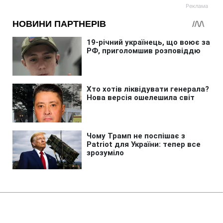
Головна
»
Життя
»
Суспільство