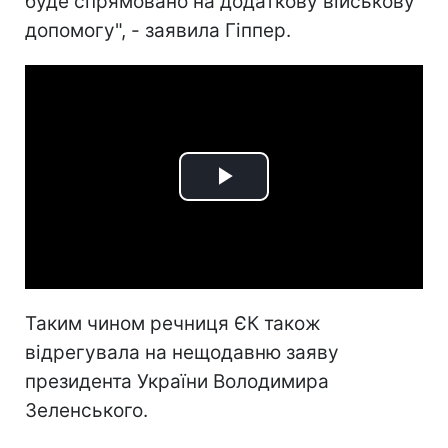
буде спрямовано на додаткову військову
допомогу", - заявила Гіппер.
Play
Video
Таким чином речниця ЄК також
відрегувала на нещодавню заяву
президента України Володимира
Зеленського.