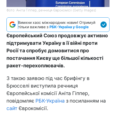
Фото: Аніта Гіппер, речниця Єврокомісії (Getty Images)
Вимкни хаос міжнародних новин! Отримуй
тільки важливе з
РБК-Україна у Google
Європейський Союз продовжує активно
підтримувати Україну в її війні проти
Росії та спробує домовитися про
постачання Києву ще більшої кількості
ракет-перехоплювачів.
З такою заявою під час брифінгу в
Брюсселі виступила речниця
Європейської комісії Аніта Гіппер,
повідомляє
РБК-Україна
з посиланням на
сайт
Єврокомісії.