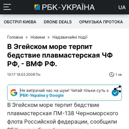
UA
ОБСТРІЛ КИЄВА
DRONE DEALS
ОРМУЗЬКА ПРОТОКА
Головна
»
Новини
»
Надзвичайні події
В Эгейском море терпит
бедствие плавмастерская ЧФ
РФ, - ВМФ РФ.
15:17 18.02.2008 Пн
1 хв
Не витрачай час на шум! Читай тільки суть з
РБК-Україна у Google
В Эгейском море терпит бедствие
плавмастерская ПМ-138 Черноморского
флота Российской федерации, сообщили