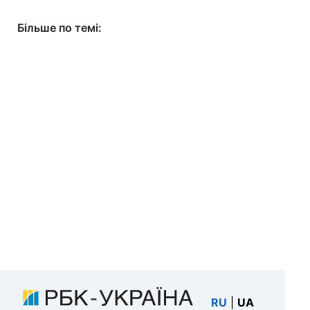
Більше по темі:
RU
|
UA