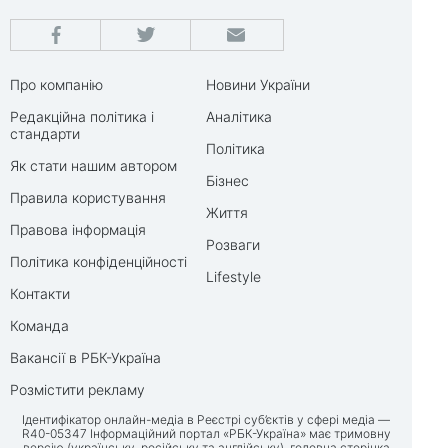
Про компанію
Новини України
Редакційна політика і
Аналітика
стандарти
Політика
Як стати нашим автором
Бізнес
Правила користування
Життя
Правова інформація
Розваги
Політика конфіденційності
Lifestyle
Контакти
Команда
Вакансії в РБК-Україна
Розмістити рекламу
Ідентифікатор онлайн-медіа в Реєстрі суб’єктів у сфері медіа —
R40-05347 Інформаційний портал «РБК-Україна» має тримовну
версію (українську, російську та англійську), головна сторінка