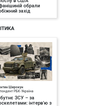
послу в США
фанішиній обрали
обіжний захід
ІТИКА
янтин Широкун
пондент РБК-Україна
бутнє ЗСУ – за
оскелетами: інтерв'ю з