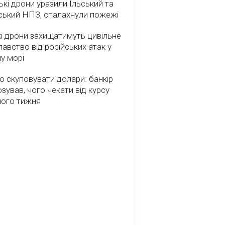
ькі дрони уразили Ільський та
ський НПЗ, спалахнули пожежі
і дрони захищатимуть цивільне
авство від російських атак у
у морі
о скуповувати долари: банкір
зував, чого чекати від курсу
ного тижня