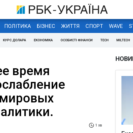
ПОЛІТИКА
БІЗНЕС
ЖИТТЯ
СПОРТ
WAVE
S
КУРС ДОЛАРА
ЕКОНОМІКА
ОСОБИСТІ ФІНАНСИ
TECH
MILTECH
НОВИ
е время
ослабление
 мировых
налитики.
1 хв