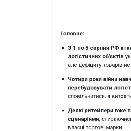
Головне:
З 1 по 5 серпня РФ ат
логістичних об'єктів
ук
але дефіциту товарів не 
Чотири роки війни нав
перебудовувати логіс
сповільнитися, а витрат
Деякі ритейлери вже 
сценаріями
, спираючис
власні торгові марки.