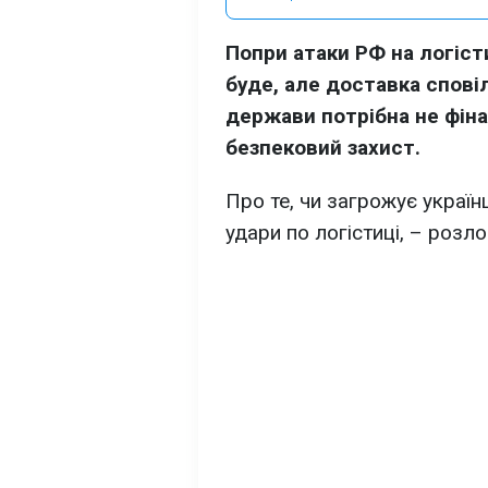
Попри атаки РФ на логісти
буде, але доставка спові
держави потрібна не фіна
безпековий захист.
Про те, чи загрожує україн
удари по логістиці, – розл