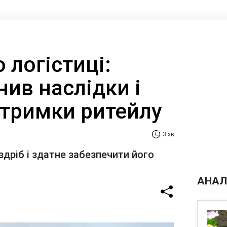
 логістиці:
нив наслідки і
дтримки ритейлу
3 хв
здріб і здатне забезпечити його
АНАЛ