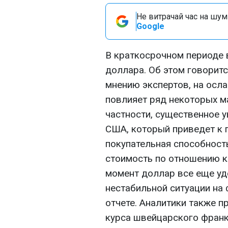
Не витрачай час на шум!
Google
В краткосрочном периоде
доллара. Об этом говоритс
мнению экспертов, на осл
повлияет ряд некоторых м
частности, существенное 
США, который приведет к 
покупательная способность
стоимость по отношению к
момент доллар все еще уд
нестабильной ситуации на 
отчете. Аналитики также 
курса швейцарского франк