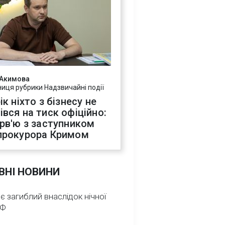
 Акимова
ниця рубрики Надзвичайні події
ік ніхто з бізнесу не
івся на тиск офіційно:
ерв'ю з заступником
прокурора Кримом
ВНІ НОВИНИ
 є загиблий внаслідок нічної
РФ