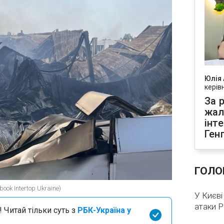
Юлія
керів
За р
жал
інт
Ген
ГОЛО
ook Intertop Ukraine)
У Києві
атаки 
 Читай тільки суть з
РБК-Україна у