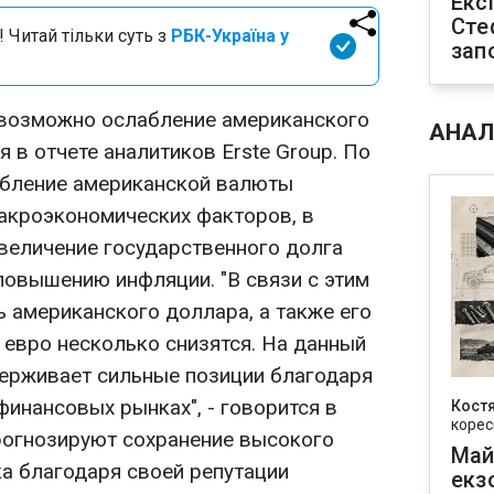
Екс
Сте
 Читай тільки суть з
РБК-Україна у
зап
 возможно ослабление американского
АНАЛ
я в отчете аналитиков Erste Group. По
абление американской валюты
акроэкономических факторов, в
увеличение государственного долга
повышению инфляции. "В связи с этим
 американского доллара, а также его
 евро несколько снизятся. На данный
ерживает сильные позиции благодаря
финансовых рынках", - говорится в
Кост
корес
прогнозируют сохранение высокого
Май
а благодаря своей репутации
екз