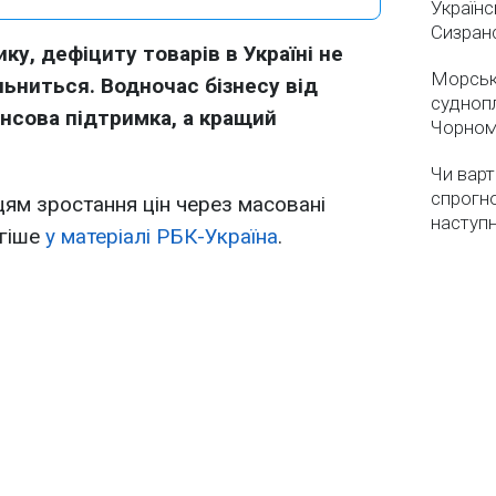
Українс
Сизран
ку, дефіциту товарів в Україні не
Морськ
льниться. Водночас бізнесу від
суднопл
нсова підтримка, а кращий
Чорном
Чи варт
спрогно
цям зростання цін через масовані
наступ
огіше
у матеріалі РБК-Україна
.