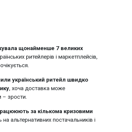
акувала щонайменше 7 великих
раїнських ритейлерів і маркетплейсів,
очікується.
чили український ритейл швидко
тику
, хоча доставка може
и – зрости.
працююють за кількома кризовими
ь на альтернативних постачальників і