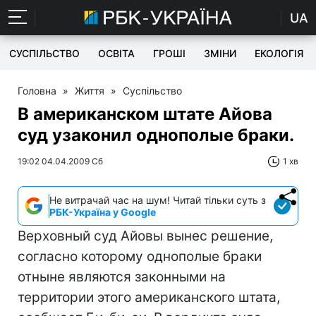
UA
СУСПІЛЬСТВО
ОСВІТА
ГРОШІ
ЗМІНИ
ЕКОЛОГІЯ
Головна
»
Життя
»
Суспільство
В американском штате Айова
суд узаконил однополые браки.
19:02 04.04.2009 Сб
1 хв
Не витрачай час на шум! Читай тільки суть з
РБК-Україна у Google
Верховный суд Айовы вынес решение,
согласно которому однополые браки
отныне являются законными на
территории этого американского штата,