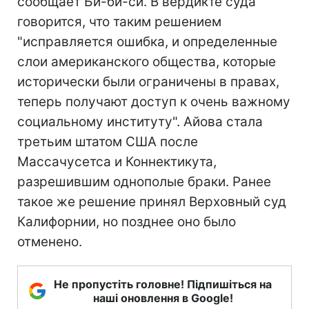
сообщает Би-би-си. В вердикте суда
говорится, что таким решением
"исправляется ошибка, и определенные
слои американского общества, которые
исторически были ограничены в правах,
теперь получают доступ к очень важному
социальному институту". Айова стала
третьим штатом США после
Массачусетса и Коннектикута,
разрешившим однополые браки. Ранее
такое же решение принял Верховный суд
Калифорнии, но позднее оно было
отменено.
Не пропустіть головне! Підпишіться на
наші оновлення в Google!