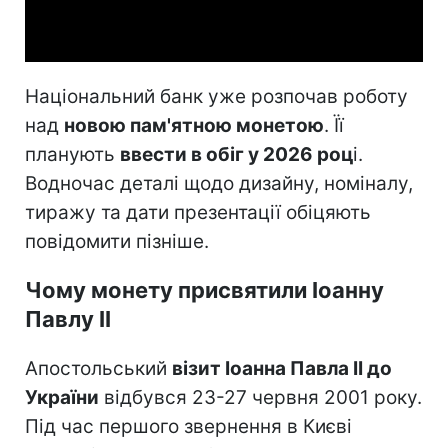
Video
Національний банк уже розпочав роботу
над
новою пам'ятною монетою
. Її
планують
ввести в обіг у 2026 роц
і.
Водночас деталі щодо дизайну, номіналу,
тиражу та дати презентації обіцяють
повідомити пізніше.
Чому монету присвятили Іоанну
Павлу II
Апостольський
візит Іоанна Павла II до
України
відбувся 23-27 червня 2001 року.
Під час першого звернення в Києві