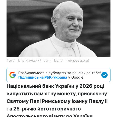
Фото: Папа Римський Іоанн Павло II (wikipedia.org)
Розбираємося в субсидіях та пенсіях за тебе!
Підпишись на РБК-Україна
у Google
Національний банк України у 2026 році
випустить пам'ятну монету, присвячену
Святому Папі Римському Іоанну Павлу II
та 25-річчю його історичного
Апостольського візиту до України.