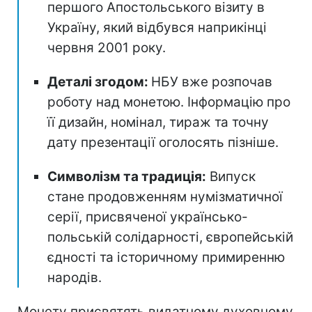
першого Апостольського візиту в
Україну, який відбувся наприкінці
червня 2001 року.
Деталі згодом:
НБУ вже розпочав
роботу над монетою. Інформацію про
її дизайн, номінал, тираж та точну
дату презентації оголосять пізніше.
Символізм та традиція:
Випуск
стане продовженням нумізматичної
серії, присвяченої українсько-
польській солідарності, європейській
єдності та історичному примиренню
народів.
Монету присвятять видатному духовному