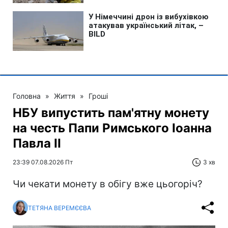
Головна
»
Життя
»
Гроші
НБУ випустить пам'ятну монету
на честь Папи Римського Іоанна
Павла II
23:39 07.08.2026 Пт
3 хв
Чи чекати монету в обігу вже цьогоріч?
ТЕТЯНА ВЕРЕМЄЄВА