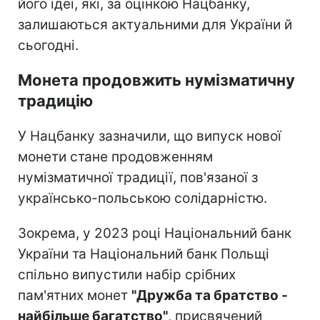
його ідеї, які, за оцінкою Нацбанку,
залишаються актуальними для України й
сьогодні.
Монета продовжить нумізматичну
традицію
У Нацбанку зазначили, що випуск нової
монети стане продовженням
нумізматичної традиції, пов'язаної з
українсько-польською солідарністю.
Зокрема, у 2023 році Національний банк
України та Національний банк Польщі
спільно випустили набір срібних
пам'ятних монет
"Дружба та братство -
найбільше багатство"
, присвячений