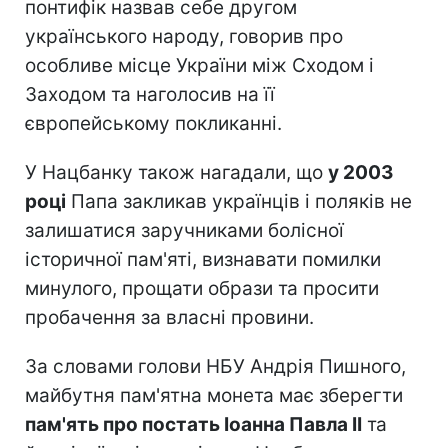
понтифік назвав себе другом
українського народу, говорив про
особливе місце України між Сходом і
Заходом та наголосив на її
європейському покликанні.
У Нацбанку також нагадали, що
у 2003
році
Папа закликав українців і поляків не
залишатися заручниками болісної
історичної пам'яті, визнавати помилки
минулого, прощати образи та просити
пробачення за власні провини.
За словами голови НБУ Андрія Пишного,
майбутня пам'ятна монета має зберегти
пам'ять про постать Іоанна Павла II
та