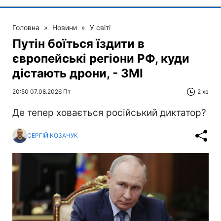
Головна
»
Новини
»
У світі
Путін боїться їздити в
європейські регіони РФ, куди
дістають дрони, - ЗМІ
20:50 07.08.2026 Пт
2 хв
Де тепер ховається російський диктатор?
СЕРГІЙ КОЗАЧУК