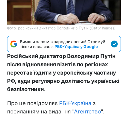
Фото: російський диктатор Володимир Путін (Getty Images)
Вимкни хаос міжнародних новин! Отримуй
тільки важливе з
РБК-Україна у Google
Російський диктатор Володимир Путін
після відновлення візитів по регіонах
перестав їздити у європейську частину
РФ, куди регулярно долітають українські
безпілотники.
Про це повідомляє
РБК-Україна
з
посиланням на видання "
Агентство
".