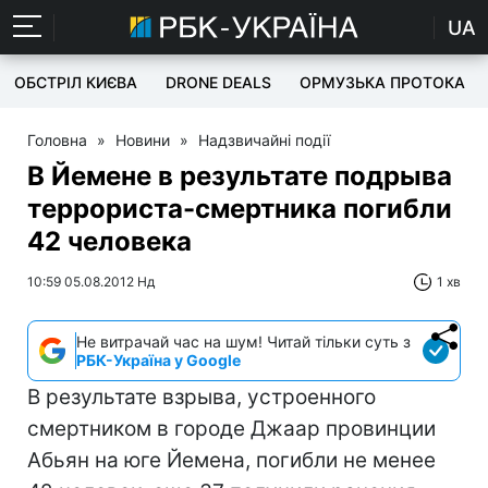
UA
ОБСТРІЛ КИЄВА
DRONE DEALS
ОРМУЗЬКА ПРОТОКА
Головна
»
Новини
»
Надзвичайні події
В Йемене в результате подрыва
террориста-смертника погибли
42 человека
10:59 05.08.2012 Нд
1 хв
Не витрачай час на шум! Читай тільки суть з
РБК-Україна у Google
В результате взрыва, устроенного
смертником в городе Джаар провинции
Абьян на юге Йемена, погибли не менее