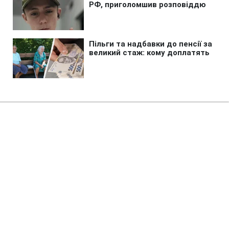
Головна
»
Новини
»
Війна в Україні
В Одеській області вибухом
зачепило автобус повний дітей
16:55 09.08.2026 Нд
2 хв
Ворог знову атакував цивільних
СЕРГІЙ КОЗАЧУК