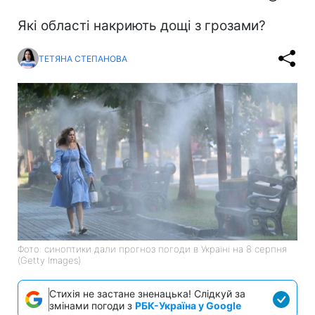
Які області накриють дощі з грозами?
ТЕТЯНА СТЕПАНОВА
Фото: синоптики дали прогноз погоди в Україні на 8 серпня
(Getty Images)
Стихія не застане зненацька! Слідкуй за
змінами погоди з
РБК-Україна у Google