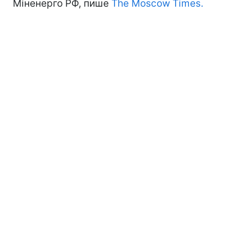
Міненерго РФ, пише
The Moscow Times.