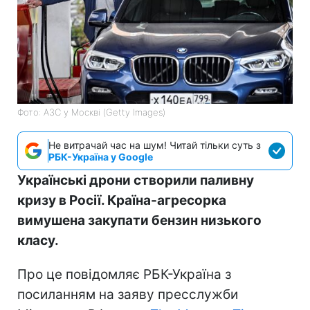
Фото: АЗС у Москві (Getty Images)
Не витрачай час на шум! Читай тільки суть з
РБК-Україна у Google
Українські дрони створили паливну
кризу в Росії. Країна-агресорка
вимушена закупати бензин низького
класу.
Про це повідомляє РБК-Україна з
посиланням на заяву пресслужби