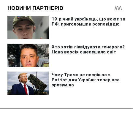
Головна
»
Бізнес
»
Tech
Потужніша Xbox програє PS5?