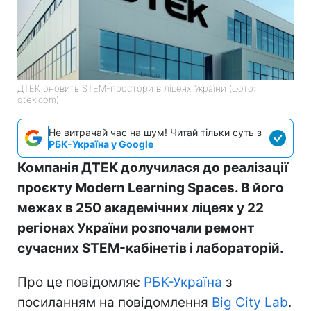
ДТЕК оновить STEM-простори в ліцеях України (фото:
dtek.com)
Не витрачай час на шум! Читай тільки суть з
РБК-Україна у Google
Компанія ДТЕК долучилася до реалізації
проєкту Modern Learning Spaces. В його
межах в 250 академічних ліцеях у 22
регіонах України розпочали ремонт
сучасних STEM-кабінетів і лабораторій.
Про це повідомляє
РБК-Україна
з
посиланням на повідомлення
Big City Lab
.