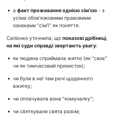
а
факт проживання однією сім'єю
- з
усіма обов'язковими правовими
ознаками "сім'ї" як поняття.
Салієнко уточнила, що
показові дрібниці,
на які суди справді звертають увагу
:
як людина сприймала житло (як "своє"
чи як тимчасовий прихисток);
чи були в неї там речі щоденного
вжитку;
чи оплачувала вона "комуналку";
чи святкували свята разом;