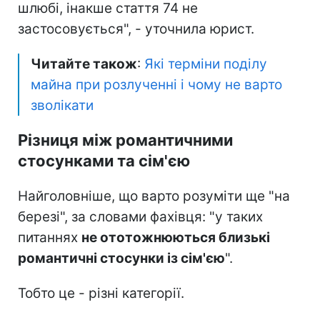
шлюбі, інакше стаття 74 не
застосовується", - уточнила юрист.
Читайте також
:
Які терміни поділу
майна при розлученні і чому не варто
зволікати
Різниця між романтичними
стосунками та сім'єю
Найголовніше, що варто розуміти ще "на
березі", за словами фахівця: "у таких
питаннях
не ототожню
ються близькі
романтичні стосунки із сім'єю
".
Тобто це - різні категорії.