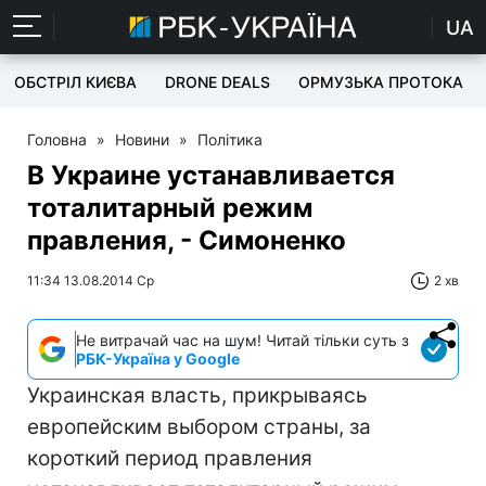
UA
ОБСТРІЛ КИЄВА
DRONE DEALS
ОРМУЗЬКА ПРОТОКА
Головна
»
Новини
»
Політика
В Украине устанавливается
тоталитарный режим
правления, - Симоненко
11:34 13.08.2014 Ср
2 хв
Не витрачай час на шум! Читай тільки суть з
РБК-Україна у Google
Украинская власть, прикрываясь
европейским выбором страны, за
короткий период правления