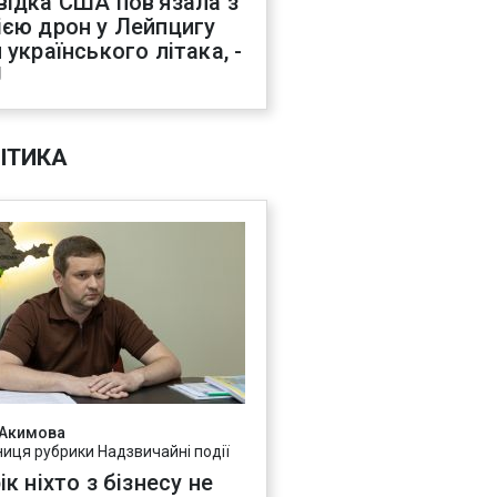
відка США пов'язала з
ією дрон у Лейпцигу
 українського літака, -
J
ІТИКА
 Акимова
ниця рубрики Надзвичайні події
ік ніхто з бізнесу не