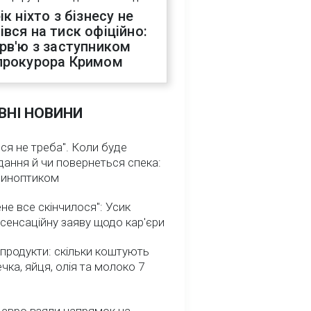
ік ніхто з бізнесу не
івся на тиск офіційно:
ерв'ю з заступником
прокурора Кримом
ВНІ НОВИНИ
ся не треба". Коли буде
ання й чи повернеться спека:
 синоптиком
не все скінчилося": Усик
сенсаційну заяву щодо кар'єри
 продукти: скільки коштують
речка, яйця, олія та молоко 7