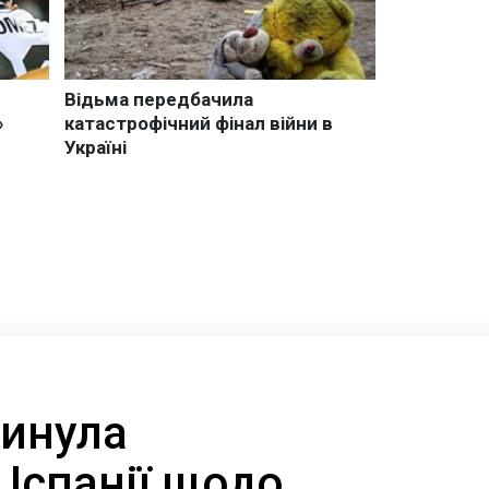
кинула
Іспанії щодо