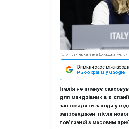
Фото: прем'єрка Італії Джорджа Мелоні (
Вимкни хаос міжнародн
РБК-Україна у Google
Італія не планує скасову
для мандрівників з Іспан
запровадити заходи у ві
запроваджені після новог
пов’язаної з масовим при