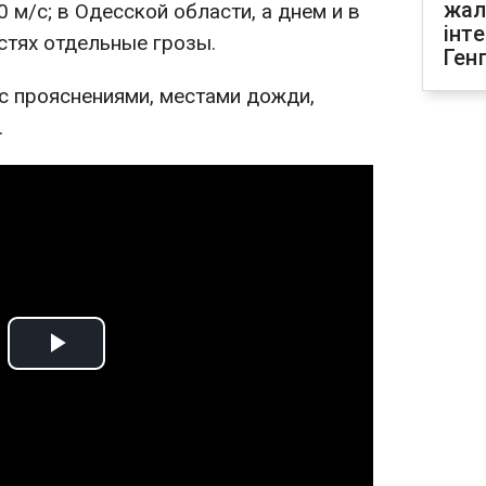
жал
 м/с; в Одесской области, а днем и в
інт
стях отдельные грозы.
Ген
 с прояснениями, местами дожди,
.
Play
Video