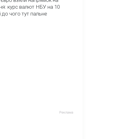
 євро взяли напрямок на
я: курс валют НБУ на 10
і до чого тут пальне