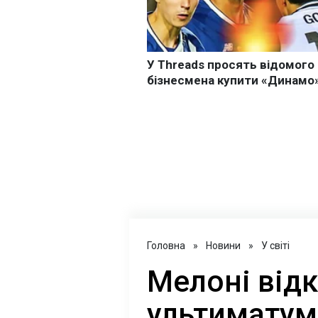
Головна
»
Новини
»
У світі
Мелоні від
ультиматум 