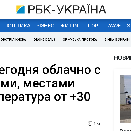
ПОЛІТИКА
БІЗНЕС
ЖИТТЯ
СПОРТ
WAVE
S
ОБСТРІЛ КИЄВА
DRONE DEALS
ОРМУЗЬКА ПРОТОКА
ВІЙНА В УКРАЇНІ
НОВИ
егодня облачно с
ми, местами
пература от +30
1 хв