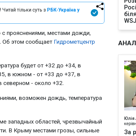
Роз
Рос
 Читай тільки суть з
РБК-Україна у
біля
WS
о с прояснениями, местами дожди,
7. Об этом сообщает
Гидрометцентр
АНАЛ
ратура будет от +32 до +34, в
5, в южном - от +33 до +37, в
в северном - около +32.
ниями, возможен дождь, температура
Юлія
оме западных областей, чрезвычайный
керів
ти. В Крыму местами грозы, сильные
За р