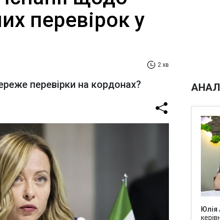
их перевірок у
2 хв
береже перевірки на кордонах?
АНАЛ
Юлія
керів