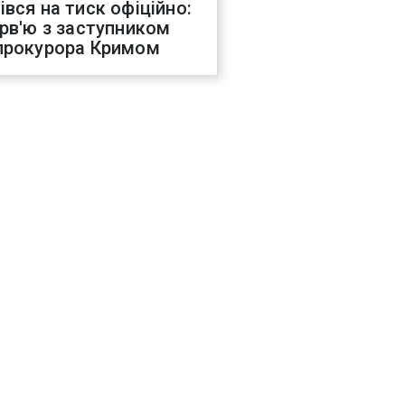
івся на тиск офіційно:
ерв'ю з заступником
прокурора Кримом