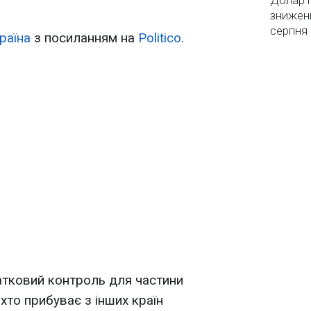
Долар і
зниженн
серпня 
раїна
з посиланням на
Politico
.
датковий контроль для частини
 хто прибуває з інших країн