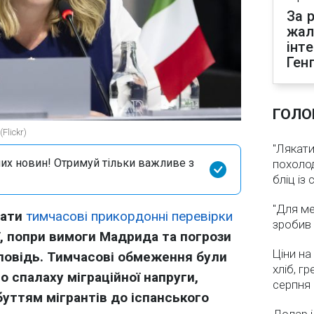
За р
жал
інт
Ген
ГОЛО
Flickr)
"Лякати
их новин! Отримуй тільки важливе з
похолод
бліц із
"Для ме
вати
тимчасові прикордонні перевірки
зробив 
ії, попри вимоги Мадрида та погрози
Ціни на
дповідь. Тимчасові обмеження були
хліб, г
о спалаху міграційної напруги,
серпня
буттям мігрантів до іспанського