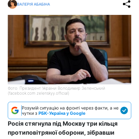
ВАЛЕРІЯ АБАБІНА
Фото: Президент України Володимир Зеленський
(facebook.com zelenskyy.official)
Розумій ситуацію на фронті через факти, а не
чутки з
РБК-Україна у Google
Росія стягнула під Москву три кільця
протиповітряної оборони, зібравши