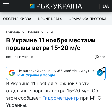
UA
ОБСТРІЛ КИЄВА
DRONE DEALS
ОРМУЗЬКА ПРОТОКА
Головна
»
Новини
»
Інше
В Украине 11 ноября местами
порывы ветра 15-20 м/с
08:00 11.11.2011 Пт
1 хв
Не витрачай час на шум! Читай тільки суть з
РБК-Україна у Google
В Украине 11 ноября в южной части
отдельные порывы ветра 15-20 м/с. Об
этом сообщает
Гидрометцентр
при МЧС
Украины.