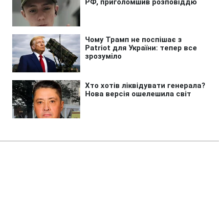
Головна
»
Новини
»
Війна в Україні
Туреччина закликала Україну та
Росію оголосити мораторій на
удари у Чорному морі