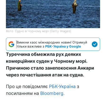
Фото: Судно в Чорному морі (Getty Images)
Вимкни хаос міжнародних новин! Отримуй
тільки важливе з
РБК-Україна у Google
Туреччина обмежила рух деяких
комерційних суден у Чорному морі.
Причиною стало занепокоєння Анкари
через почастішання атак на судна.
Про це повідомляє
РБК-Україна
з
посиланням на
Bloomberg.