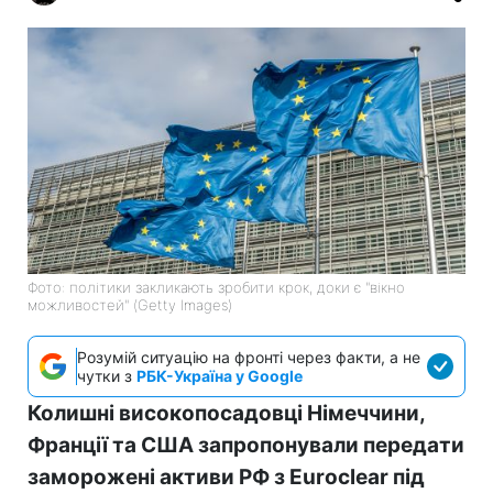
Фото: політики закликають зробити крок, доки є "вікно
можливостей" (Getty Images)
Розумій ситуацію на фронті через факти, а не
чутки з
РБК-Україна у Google
Колишні високопосадовці Німеччини,
Франції та США запропонували передати
заморожені активи РФ з Euroclear під