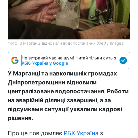
Фото: В Марганці відновили водопостачання (Getty Images)
Не витрачай час на шум! Читай тільки суть з
РБК-Україна у Google
У Марганці та навколишніх громадах
Дніпропетровщини відновили
централізоване водопостачання. Роботи
на аварійній ділянці завершені, а за
підсумками ситуації ухвалили кадрові
рішення.
Про це повідомляє
РБК-Україна
з