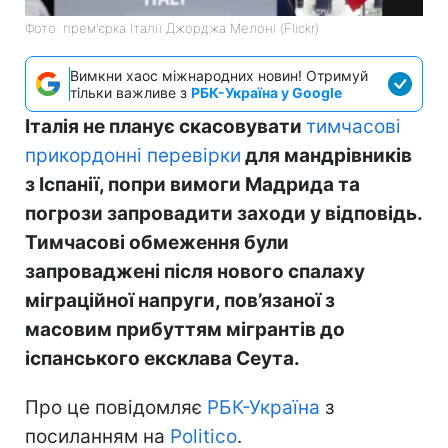
Фото: прем'єрка Італії Джорджа Мелоні (Flickr)
Вимкни хаос міжнародних новин! Отримуй
тільки важливе з
РБК-Україна у Google
Італія не планує скасовувати
тимчасові
прикордонні перевірки
для мандрівників
з Іспанії, попри вимоги Мадрида та
погрози запровадити заходи у відповідь.
Тимчасові обмеження були
запроваджені після нового спалаху
міграційної напруги, пов’язаної з
масовим прибуттям мігрантів до
іспанського ексклава Сеута.
Про це повідомляє
РБК-Україна
з
посиланням на
Politico
.