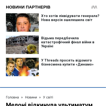
Головна
»
Новини
»
У світі
Мелоні відкинула ультиматум