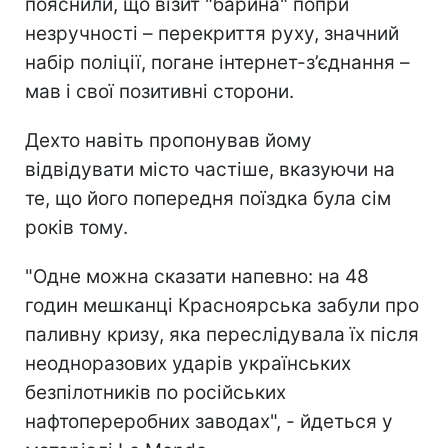
пояснили, що візит "барина"
попри
незручності – перекриття руху, значний
набір поліції, погане інтернет-з’єднання –
мав і свої позитивні сторони.
Дехто навіть пропонував йому
відвідувати місто частіше, вказуючи на
те, що його попередня поїздка була сім
років тому.
"Одне можна сказати напевно: на 48
годин мешканці Красноярська забули про
паливну кризу, яка переслідувала їх після
неодноразових ударів українських
безпілотників п
о російських
нафтопереробних заводах", - йдеться у