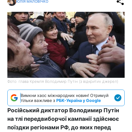
ЮЛІЯ МАЛОВІЧКО
Фото: глава Кремля Володимир Путін (з відкритих джерел)
Вимкни хаос міжнародних новин! Отримуй
тільки важливе з
РБК-Україна у Google
Російський диктатор Володимир Путін
на тлі передвиборчої кампанії здійснює
поїздки регіонами РФ, до яких перед