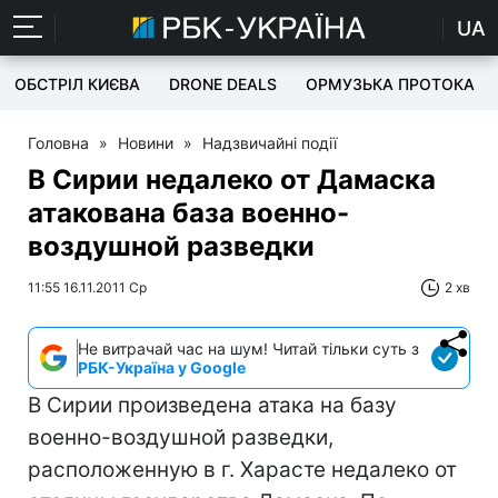
UA
ОБСТРІЛ КИЄВА
DRONE DEALS
ОРМУЗЬКА ПРОТОКА
Головна
»
Новини
»
Надзвичайні події
В Сирии недалеко от Дамаска
атакована база военно-
воздушной разведки
11:55 16.11.2011 Ср
2 хв
Не витрачай час на шум! Читай тільки суть з
РБК-Україна у Google
В Сирии произведена атака на базу
военно-воздушной разведки,
расположенную в г. Харасте недалеко от