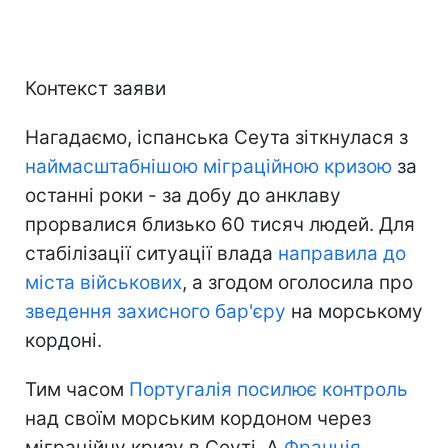
Контекст заяви
Нагадаємо, іспанська Сеута зіткнулася з
наймасштабнішою міграційною кризою
за
останні роки - за добу до анклаву
прорвалися близько 60 тисяч людей. Для
стабілізації ситуації влада
направила до
міста військових
, а згодом оголосила про
зведення захисного бар'єру
на морському
кордоні.
Тим часом
Португалія посилює контроль
над своїм морським кордоном через
міграційну кризу в Сеуті. А
Франція