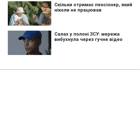
Головна
»
Новини
»
У світі
Фінські болота допоможуть
захистити країну від вторгнення
РФ
02:31 07.08.2026 Пт
3 хв
Від якого саме нападу захистять болота