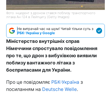
Фото: інцидент з дроном стався поблизу транспортного
літака Ан-124 в Лейпцигу (Getty Images)
Не витрачай час на шум! Читай тільки суть з
РБК-Україна у Google
Міністерство внутрішніх справ
Німеччини спростувало повідомлення
про те, що дрон з вибухівкою виявили
поблизу вантажного літака з
боєприпасами для України.
Про це повідомляє
РБК-Україна
з
посиланням на
Deutsche Welle
.