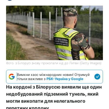
Фото: з Білорусі знову прокопали хід до Литви (Getty Images)
Вимкни хаос міжнародних новин! Отримуй
тільки важливе з
РБК-Україна у Google
На кордоні з Білоруссю виявили ще один
недобудований підземний тунель, який
могли викопати для нелегального
перетину кордону.