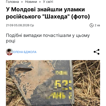
Головна
»
Новини
»
У світі
У Молдові знайшли уламки
російського "Шахеда" (фото)
21:09 05.08.2026 Ср
2 хв
Подібні випадки почастішали у цьому
році
ОЛЕНА БДЖОЛА