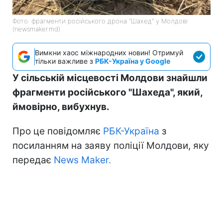
Фото: фрагменти російського дрона "Шахед" у Молдові
(newsmaker.md)
Вимкни хаос міжнародних новин! Отримуй
тільки важливе з
РБК-Україна у Google
У сільській місцевості Молдови знайшли
фрагменти російського "Шахеда", який,
ймовірно, вибухнув.
Про це повідомляє
РБК-Україна
з
посиланням на заяву поліції Молдови, яку
передає
News Maker.