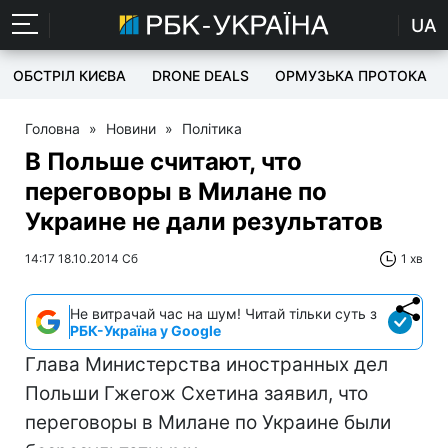
UA
ОБСТРІЛ КИЄВА
DRONE DEALS
ОРМУЗЬКА ПРОТОКА
Головна
»
Новини
»
Політика
В Польше считают, что
переговоры в Милане по
Украине не дали результатов
14:17 18.10.2014 Сб
1 хв
Не витрачай час на шум! Читай тільки суть з
РБК-Україна у Google
Глава Министерства иностранных дел
Польши Гжегож Схетина заявил, что
переговоры в Милане по Украине были