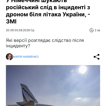
У Німеччині шукають
російський слід в інциденті з
дроном біля літака України, -
ЗМІ
20:39 05.08.2026 Ср
2 хв
Які версії розглядає слідство після
інциденту?
МАРІЯ НАУМЕНКО