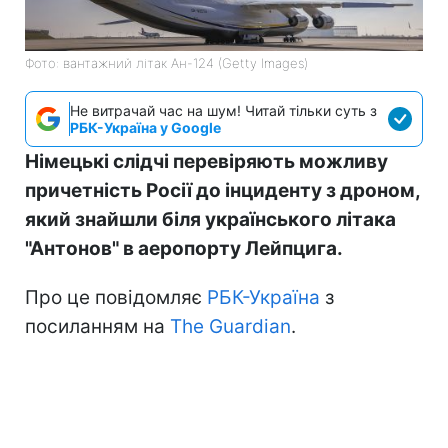
Фото: вантажний літак Ан-124 (Getty Images)
Не витрачай час на шум! Читай тільки суть з
РБК-Україна у Google
Німецькі слідчі перевіряють можливу
причетність Росії до інциденту з дроном,
який знайшли біля українського літака
"Антонов" в аеропорту Лейпцига.
Про це повідомляє
РБК-Україна
з
посиланням на
The Guardian
.