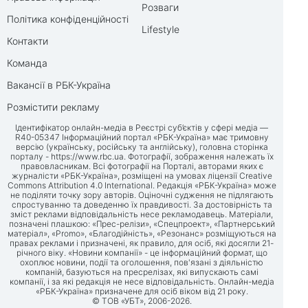
Розваги
Політика конфіденційності
Lifestyle
Контакти
Команда
Вакансії в РБК-Україна
Розмістити рекламу
Ідентифікатор онлайн-медіа в Реєстрі суб’єктів у сфері медіа —
R40-05347 Інформаційний портал «РБК-Україна» має тримовну
версію (українську, російську та англійську), головна сторінка
порталу -
https://www.rbc.ua
. Фотографії, зображення належать їх
правовласникам. Всі фотографії на Порталі, авторами яких є
журналісти «РБК-Україна», розміщені на умовах ліцензії Creative
Commons Attribution 4.0 International. Редакція «РБК-Україна» може
не поділяти точку зору авторів. Оціночні судження не підлягають
спростуванню та доведенню їх правдивості. За достовірність та
зміст реклами відповідальність несе рекламодавець. Матеріали,
позначені плашкою: «Прес-релізи», «Спецпроект», «Партнерський
матеріал», «Promo», «Благодійність», «Резонанс» розміщуються на
правах реклами і призначені, як правило, для осіб, які досягли 21-
річного віку. «Новини компанії» - це інформаційний формат, що
охоплює новини, події та оголошення, пов'язані з діяльністю
компаній, базуються на пресрелізах, які випускають самі
компанії, і за які редакція не несе відповідальність. Онлайн-медіа
«РБК-Україна» призначене для осіб віком від 21 року.
© ТОВ «УБТ», 2006-2026.