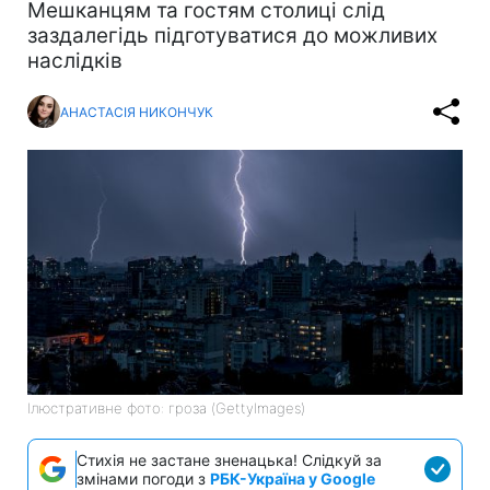
Мешканцям та гостям столиці слід
заздалегідь підготуватися до можливих
наслідків
АНАСТАСІЯ НИКОНЧУК
Ілюстративне фото: гроза (GettyImages)
Стихія не застане зненацька! Слідкуй за
змінами погоди з
РБК-Україна у Google