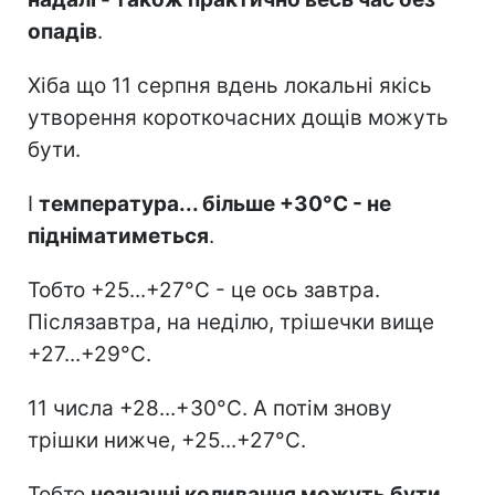
опадів
.
Хіба що 11 серпня вдень локальні якісь
утворення короткочасних дощів можуть
бути.
І
температура... більше +30°C - не
підніматиметься
.
Тобто +25...+27°C - це ось завтра.
Післязавтра, на неділю, трішечки вище
+27...+29°C.
11 числа +28...+30°C. А потім знову
трішки нижче, +25...+27°C.
Тобто
незначні коливання можуть бути
.