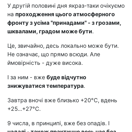
У другій половині дня якраз-таки очікуємо
на
проходження цього атмосферного
фронту з усіма "принадами" - з грозами,
шквалами, градом може бути
.
Це, звичайно, десь локально може бути.
Не означає, що прямо всюди. Але
ймовірність - дуже висока.
І за ним - вже
буде відчутно
знижуватися температура
.
Завтра вночі вже близько +20°C, вдень
+25...+27°C.
9 числа, в принципі, вже без опадів. І
надалі - також практично весь час без