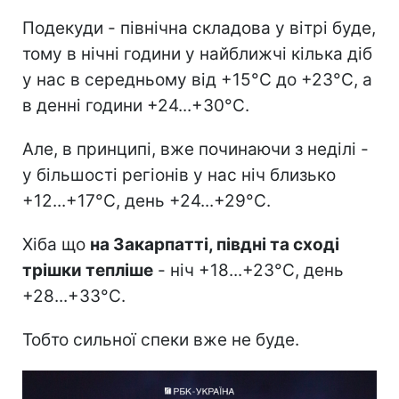
Подекуди - північна складова у вітрі буде,
тому в нічні години у найближчі кілька діб
у нас в середньому від +15°С до +23°С, а
в денні години +24...+30°C.
Але, в принципі, вже починаючи з неділі -
у більшості регіонів у нас ніч близько
+12...+17°C, день +24...+29°C.
Хіба що
на Закарпатті, півдні та сході
трішки тепліше
- ніч +18...+23°C, день
+28...+33°C.
Тобто сильної спеки вже не буде.