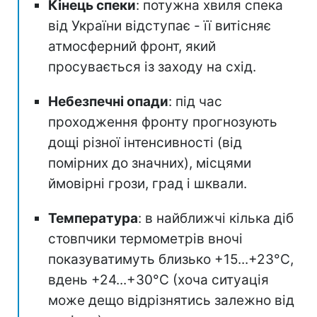
Кінець спеки
: потужна хвиля спека
від України відступає - її витісняє
атмосферний фронт, який
просувається із заходу на схід.
Небезпечні опади
: під час
проходження фронту прогнозують
дощі різної інтенсивності (від
помірних до значних), місцями
ймовірні грози, град і шквали.
Температура
: в найближчі кілька діб
стовпчики термометрів вночі
показуватимуть близько +15...+23°С,
вдень +24...+30°C (хоча ситуація
може дещо відрізнятись залежно від