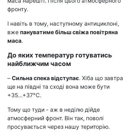
маса нарешті. Після цього атмосферного
фронту.
І навіть в тому, наступному антициклоні,
вже
пануватиме більш свіжа повітряна
маса
.
До яких температур готуватись
найближчим часом
–
Сильна спека відступає
. Хіба що завтра
ще на півдні та сході вона може бути
+35...+37°С.
Тому що туди - аж в неділю дійде
атмосферний фронт. Він так, поволі
просувається через нашу територію.