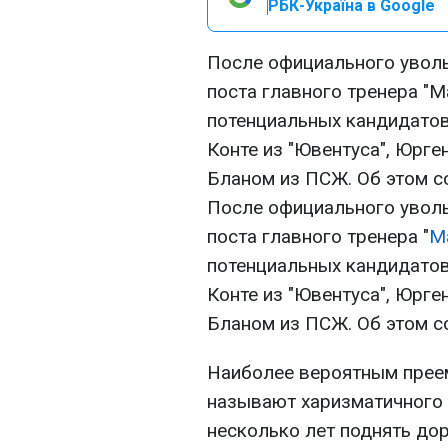
РБК-Україна в Google
После официального увол
поста главного тренера "М
потенциальных кандидатов
Конте из "Ювентуса", Юрге
Бланом из ПСЖ. Об этом с
После официального увол
поста главного тренера "
М
потенциальных кандидатов
Конте из "Ювентуса", Юрге
Бланом из ПСЖ. Об этом с
Наиболее вероятным прее
называют харизматичного 
несколько лет поднять до