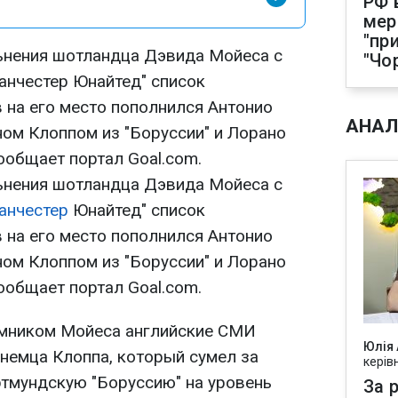
РФ 
мер
"пр
ьнения шотландца Дэвида Мойеса с
"Чо
анчестер Юнайтед" список
 на его место пополнился Антонио
АНАЛ
ном Клоппом из "Боруссии" и Лорано
ообщает портал Goal.com.
ьнения шотландца Дэвида Мойеса с
анчестер
Юнайтед" список
 на его место пополнился Антонио
ном Клоппом из "Боруссии" и Лорано
ообщает портал Goal.com.
мником Мойеса английские СМИ
Юлія
немца Клоппа, который сумел за
керів
ртмундскую "Боруссию" на уровень
За р