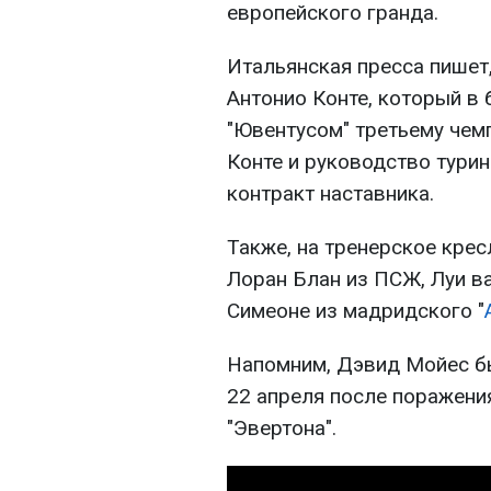
европейского гранда.
Итальянская пресса пишет
Антонио Конте, который в
"Ювентусом" третьему чемп
Конте и руководство тури
контракт наставника.
Также, на тренерское кре
Лоран Блан из ПСЖ, Луи ва
Симеоне из мадридского "
Напомним, Дэвид Мойес бы
22 апреля после поражени
"Эвертона".