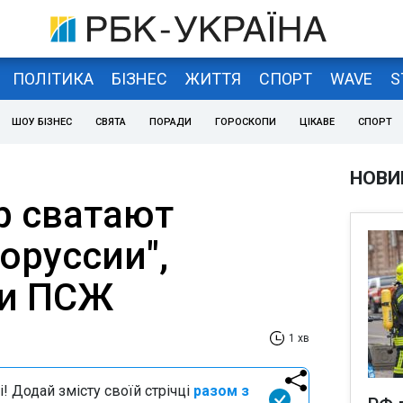
ПОЛІТИКА
БІЗНЕС
ЖИТТЯ
СПОРТ
WAVE
S
ШОУ БІЗНЕС
СВЯТА
ПОРАДИ
ГОРОСКОПИ
ЦІКАВЕ
СПОРТ
НОВИ
р сватают
оруссии",
 и ПСЖ
1 хв
і! Додай змісту своїй стрічці
разом з