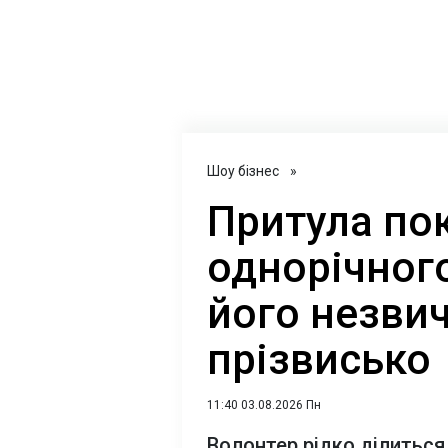
Шоу бізнес
»
Притула по
однорічного
його незви
прізвисько
11:40 03.08.2026 Пн
Волонтер рідко ділиться