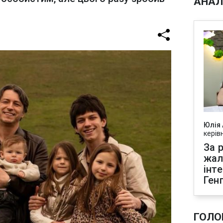
АНАЛ
Юлія
керів
За р
жал
інт
Ген
ГОЛО