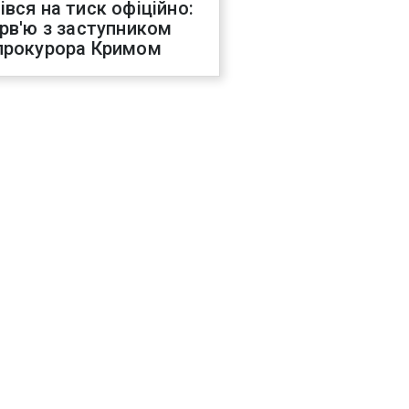
івся на тиск офіційно:
ерв'ю з заступником
прокурора Кримом