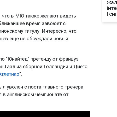
жал
інт
Ген
, что в МЮ также желают видеть
 ближайшее время завоюет с
ионскому титулу. Интересно, что
нцев еще не обсуждали новый
сло "Юнайтед" претендуют француз
н Гаал из сборной Голландии и Диего
Атлетико
".
л уволен с поста главного тренера
я в английском чемпионате от