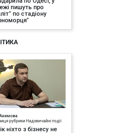
вдарила по Одесі, у
ежі пишуть про
иліт" по стадіону
рноморця"
ІТИКА
 Акимова
ниця рубрики Надзвичайні події
ік ніхто з бізнесу не