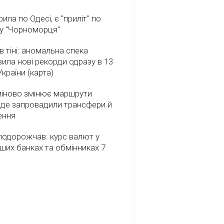
ила по Одесі, є "приліт" по
ну "Чорноморця"
в тіні: аномальна спека
ила нові рекорди одразу в 13
України (карта)
міново змінює маршрути
: де запровадили трансфери й
ення
подорожчав: курс валют у
ших банках та обмінниках 7