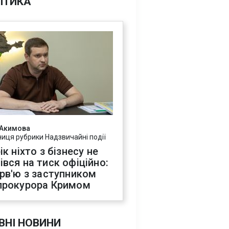
ІТИКА
 Акимова
ниця рубрики Надзвичайні події
ік ніхто з бізнесу не
івся на тиск офіційно:
ерв'ю з заступником
прокурора Кримом
ВНІ НОВИНИ