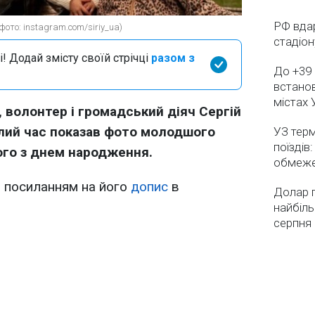
РФ вдар
ото: instagram.com/siriy_ua)
стадіо
і! Додай змісту своїй стрічці
разом з
До +39 
встанов
містах 
 волонтер і громадський діяч Сергій
лий час показав фото молодшого
УЗ тер
поїздів
ого з днем народження.
обмеж
 посиланням на його
допис
в
Долар 
найбіль
серпня