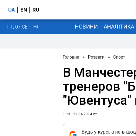
UA
EN
RU
НОВИНИ
АНАЛІТИКА
ПТ, 07 СЕРПНЯ
Головна
»
Розваги
»
Спорт
В Манчесте
тренеров "Б
"Ювентуса"
11:31 22.04.2014 Вт
Будь у курсі, а не в шоц