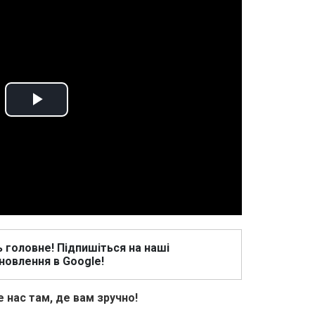
Play
Video
ь головне! Підпишіться на наші
новлення в Google!
 нас там, де вам зручно!