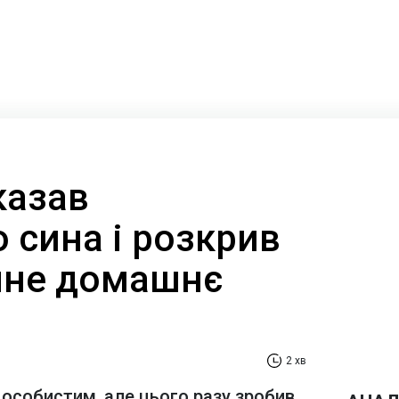
казав
 сина і розкрив
чне домашнє
2 хв
 особистим, але цього разу зробив