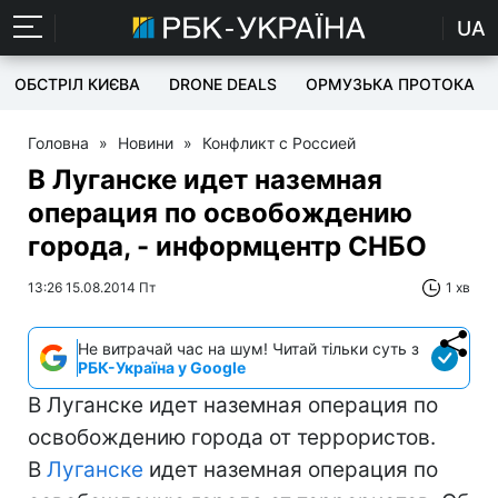
UA
ОБСТРІЛ КИЄВА
DRONE DEALS
ОРМУЗЬКА ПРОТОКА
Головна
»
Новини
»
Конфликт с Россией
В Луганске идет наземная
операция по освобождению
города, - информцентр СНБО
13:26 15.08.2014 Пт
1 хв
Не витрачай час на шум! Читай тільки суть з
РБК-Україна у Google
В Луганске идет наземная операция по
освобождению города от террористов.
В
Луганске
идет наземная операция по