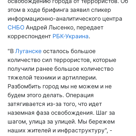
освобождению города от террористов. Об
этом в ходе брифинга заявил спикер
информационно-аналитического центра
СНБО
Андрей Лысенко, передает
корреспондент
РБК-Украина
.
"В
Луганске
осталось большое
количество сил террористов, которые
получили ранее большое количество
тяжелой техники и артиллерии.
Разбомбить город мы не можем и не
будем этого делать. Операция
затягивается из-за того, что идет
наземная фаза освобождения. Шаг за
шагом, улица за улицей. Мы бережем
наших жителей и инфраструктуру", -