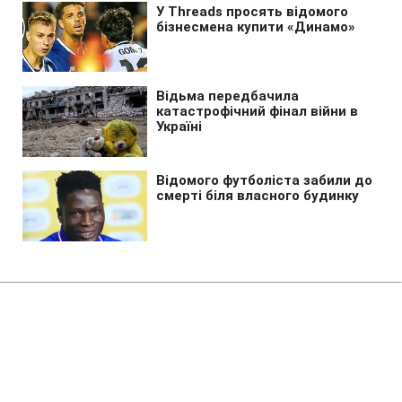
Головна
»
Життя
Виплати ВПО у серпні: коли
надійдуть гроші та хто може їх