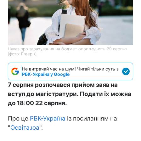
Наказ про зарахування на бюджет оприлюднять 29 серпня
(фото: Freepik)
Не витрачай час на шум! Читай тільки суть з
РБК-Україна у Google
7 серпня розпочався прийом заяв на
вступ до магістратури. Подати їх можна
до 18:00 22 серпня.
Про це
РБК-Україна
із посиланням на
"
Освіта.юа
".