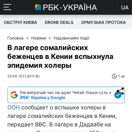
UA
ОБСТРІЛ КИЄВА
DRONE DEALS
ОРМУЗЬКА ПРОТОКА
Головна
»
Новини
»
Надзвичайні події
В лагере сомалийских
беженцев в Кении вспыхнула
эпидемия холеры
23:00 15.11.2011 Вт
1 хв
Не витрачай час на шум! Читай тільки суть з
РБК-Україна у Google
ООН
сообщает о вспышке холеры в
лагере сомалийских беженцев в Кении,
передает ВВС. В лагере в Дадаабе на