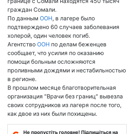
границе с Сомали находятся 450 тысяч
граждан Сомали.
По данным
ООН
, в лагере было
подтверждено 60 случаев заболевания
холерой, один человек погиб.
Агентство
ООН
по делам беженцев
сообщает, что усилия по оказанию
помощи больным осложняются
проливными дождями и нестабильностью
в регионе.
В прошлом месяце благотворительная
организация "Врачи без границ" вывезла
своих сотрудников из лагеря после того,
как двое из них были похищены.
Не пропустіть головне! Підпишіться на