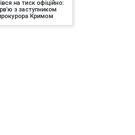
івся на тиск офіційно:
ерв'ю з заступником
прокурора Кримом