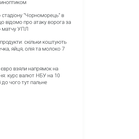
 синоптиком
 стадіону "Чорноморець" в
що відомо про атаку ворога за
о матчу УПЛ
 продукти: скільки коштують
речка, яйця, олія та молоко 7
 євро взяли напрямок на
я: курс валют НБУ на 10
і до чого тут пальне