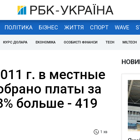
ПОЛІТИКА
БІЗНЕС
ЖИТТЯ
СПОРТ
WAVE
S
КУРС ДОЛАРА
ЕКОНОМІКА
ОСОБИСТІ ФІНАНСИ
TECH
MILTECH
НОВИ
011 г. в местные
брано платы за
3% больше - 419
1 хв