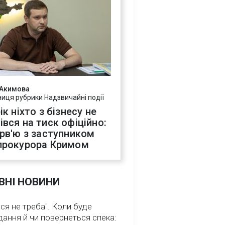
 Акимова
ниця рубрики Надзвичайні події
ік ніхто з бізнесу не
івся на тиск офіційно:
ерв'ю з заступником
прокурора Кримом
ВНІ НОВИНИ
ся не треба". Коли буде
ання й чи повернеться спека: