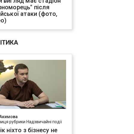
й вигляд має стадіон
рноморець" після
ійської атаки (фото,
ео)
ІТИКА
 Акимова
ниця рубрики Надзвичайні події
ік ніхто з бізнесу не