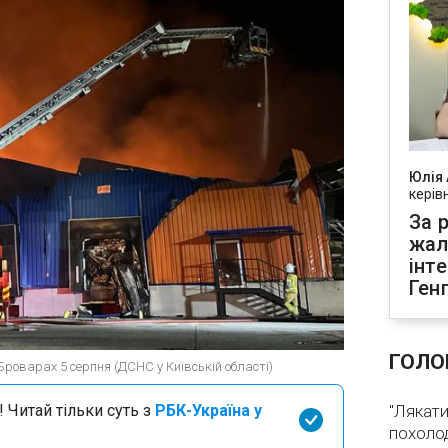
Юлія
керів
За р
жал
інт
Ген
ГОЛО
Броварах 5 серпня (ДСНС у Київській області)
 Читай тільки суть з
РБК-Україна у
"Лякати
похолод