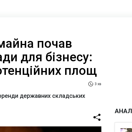
майна почав
ди для бізнесу:
потенційних площ
3 хв
оренди державних складських
АНАЛ