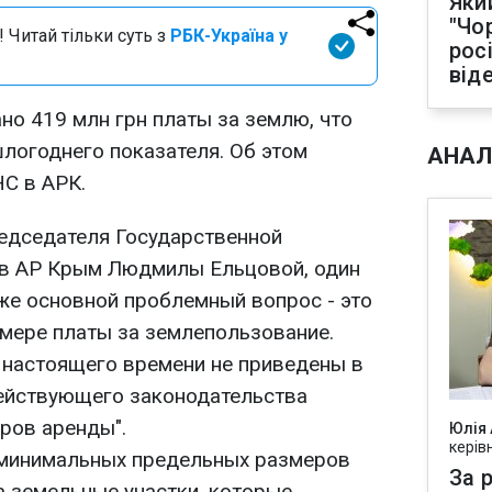
Яки
"Чо
 Читай тільки суть з
РБК-Україна у
рос
від
но 419 млн грн платы за землю, что
шлогоднего показателя. Об этом
АНАЛ
С в АРК.
едседателя Государственной
 в АР Крым Людмилы Ельцовой, один
 же основной проблемный вопрос - это
 мере платы за землепользование.
о настоящего времени не приведены в
ействующего законодательства
ров аренды".
Юлія
керів
я минимальных предельных размеров
За р
а земельные участки, которые