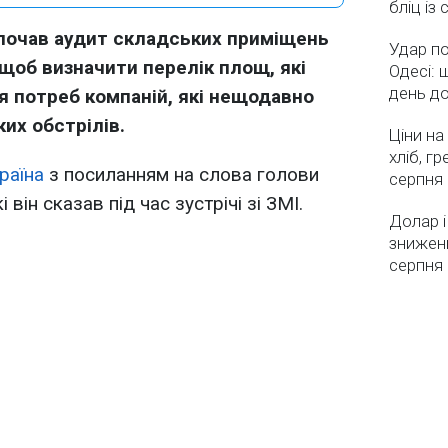
бліц із
почав аудит складських приміщень
Удар по
щоб визначити перелік площ, які
Одесі: 
день д
я потреб компаній, які нещодавно
их обстрілів.
Ціни на
хліб, г
раїна
з посиланням на слова голови
серпня
він сказав під час зустрічі зі ЗМІ.
Долар і
зниженн
серпня 