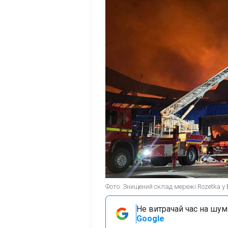
Фото: Знищений склад мережі Rozetka у 
Не витрачай час на шум!
Google