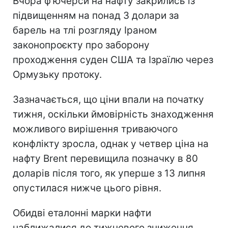
Вчора ф’ючерси на нафту закрились із
підвищенням на понад 3 долари за
барель на тлі розгляду Іраном
законопроєкту про заборону
проходження суден США та Ізраїлю через
Ормузьку протоку.
Зазначається, що ціни впали на початку
тижня, оскільки ймовірність знаходження
можливого вирішення триваючого
конфлікту зросла, однак у четвер ціна на
нафту Brent перевищила позначку в 80
доларів після того, як уперше з 13 липня
опустилася нижче цього рівня.
Обидві еталонні марки нафти
наближалися до тижневого зниження