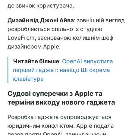
до звичок користувача.
Дизайн від Джоні Айва
: зовнішній вигляд
розробляється спільно із студією
LoveFrom, заснованою колишнім шеф-
дизайнером Apple.
Читайте більше
:
OpenAI випустила
перший гаджет: навіщо ШІ окрема
клавіатура
Судові суперечки з Apple та
терміни виходу нового гаджета
Розробка гаджета супроводжується
юридичним конфліктом. Apple подала
позов проти OpenAI, звинувачуючи