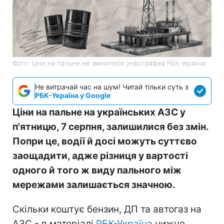
Фото: Ціни на пальне не змінилися (інфографіка РБК-Україна)
Не витрачай час на шум! Читай тільки суть з
РБК-Україна у Google
Ціни на пальне на українських АЗС у
п'ятницю, 7 серпня, залишилися без змін.
Попри це, водії й досі можуть суттєво
заощадити, адже різниця у вартості
одного й того ж виду пального між
мережами залишається значною.
Скільки коштує бензин, ДП та автогаз на
АЗС - в матеріалі
РБК-Україна
нижче.