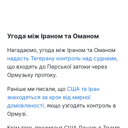
Угода між Іраном та Оманом
Нагадаємо, угода між Іраном та Оманом
надасть Тегерану контроль
над суднами
,
що входять до Перської затоки через
Ормузьку протоку.
Раніше ми писали, що
США та Іран
знаходяться
за крок від мирної
домовленості,
якщо узгодять контроль в
Ормузі.
Крім того, президент США Дональд Трамп