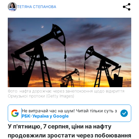
ТЕТЯНА СТЕПАНОВА
Фото: нафта дорожчає через занепокоєння щодо відкриття
Ормузької протоки (Getty Images)
Не витрачай час на шум! Читай тільки суть з
РБК-Україна у Google
У п'ятницю, 7 серпня, ціни на нафту
продовжили зростати через побоювання