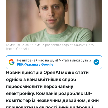
Компанія Сема Альтмана розробляє гаджет майбутнього
(фото: OpenAI )
Не витрачай час на шум! Читай тільки суть з
РБК-Україна у Google
Новий пристрій OpenAI може стати
однією з найамбітніших спроб
переосмислити персональну
електроніку. Компанія розробляє ШІ-
комп'ютер із незвичним дизайном, який
працюватиме як постійний цифровий