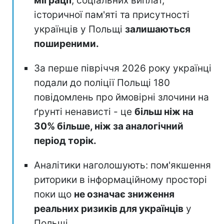
міграції
, соціальних виплат,
історичної пам'яті та присутності
українців у Польщі
залишаються
поширеними.
За перше півріччя 2026 року українці
подали до поліції Польщі 180
повідомлень про ймовірні злочини на
ґрунті ненависті - це
більш ніж на
30% більше, ніж за аналогічний
період торік.
Аналітики наголошують: пом'якшення
риторики в інформаційному просторі
поки що
не означає зниження
реальних ризиків для українців
у
Польщі.