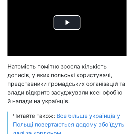
Play
Video
Натомість помітно зросла кількість
дописів, у яких польські користувачі,
представники громадських організацій та
влади відкрито засуджували ксенофобію
й напади на українців.
Читайте також:
Все більше українців у
Польщі повертаються додому або їдуть
далі за кордоном