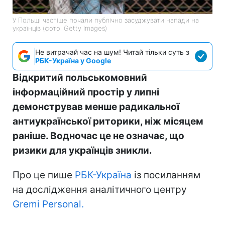
У Польщі частіше почали публічно засуджувати напади на
українців (фото: Getty Images)
Не витрачай час на шум! Читай тільки суть з
РБК-Україна у Google
Відкритий польськомовний
інформаційний простір у липні
демонстрував менше радикальної
антиукраїнської риторики, ніж місяцем
раніше. Водночас це не означає, що
ризики для українців зникли.
Про це пише
РБК-Україна
із посиланням
на дослідження аналітичного центру
Gremi Personal.