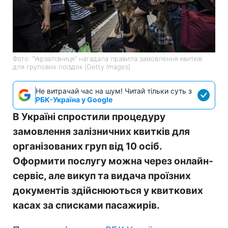
Фото: "Укрзалізниця" нагадала правила замовлення квитків
для групових поїздок (Getty Images)
Не витрачай час на шум! Читай тільки суть з
РБК-Україна у Google
В Україні спростили процедуру
замовлення залізничних квитків для
організованих груп від 10 осіб.
Оформити послугу можна через онлайн-
сервіс, але викуп та видача проїзних
документів здійснюються у квиткових
касах за списками пасажирів.