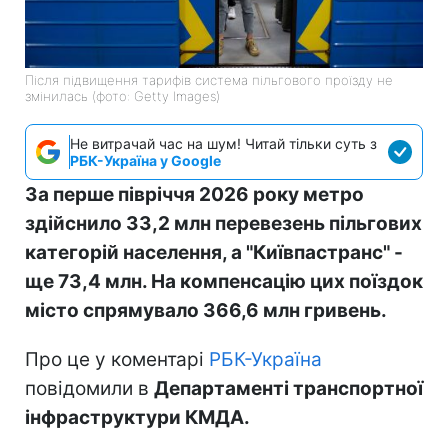
Після підвищення тарифів система пільгового проїзду не
змінилась (фото: Getty Images)
Не витрачай час на шум! Читай тільки суть з
РБК-Україна у Google
За перше півріччя 2026 року метро
здійснило 33,2 млн перевезень пільгових
категорій населення, а "Київпастранс" -
ще 73,4 млн. На компенсацію цих поїздок
місто спрямувало 366,6 млн гривень.
Про це у коментарі
РБК-Україна
повідомили в
Департаменті транспортної
інфраструктури КМДА.