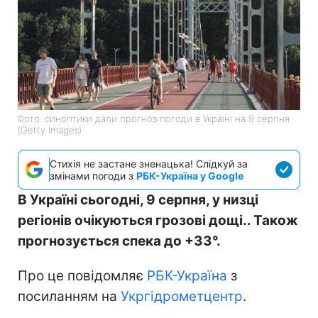
Фото: синоптики дали прогноз погоди в Україні на 9 серпня
(Getty Images)
Стихія не застане зненацька! Слідкуй за
змінами погоди з
РБК-Україна у Google
В Україні сьогодні, 9 серпня, у низці
регіонів очікуються грозові дощі.. Також
прогнозується спека до +33°.
Про це повідомляє
РБК-Україна
з
посиланням на
Укргідрометцентр
.