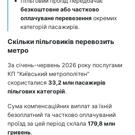
Пільговий проїзд передбачає
безкоштовне або частково
оплачуване перевезення
окремих
категорій пасажирів.
Скільки пільговиків перевозить
метро
За січень-червень 2026 року послугами
КП "Київський метрополітен"
скористалися
33,2 млн пасажирів
пільгових категорій
.
Сума компенсаційних виплат за їхній
безоплатний та частково оплачуваний
проїзд за цей період склала
179,8 млн
гривень
.