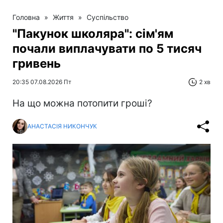
Головна
»
Життя
»
Суспільство
"Пакунок школяра": сім'ям
почали виплачувати по 5 тисяч
гривень
20:35 07.08.2026 Пт
2 хв
На що можна потопити гроші?
АНАСТАСІЯ НИКОНЧУК