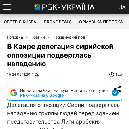
UA
ОБСТРІЛ КИЄВА
DRONE DEALS
ОРМУЗЬКА ПРОТОКА
Головна
»
Новини
»
Надзвичайні події
В Каире делегация сирийской
оппозиции подверглась
нападению
15:24 09.11.2011 Ср
1 хв
Не витрачай час на шум! Читай тільки суть з
РБК-Україна у Google
Делегация оппозиции Сирии подверглась
нападению группы людей перед зданием
представительства Лиги арабских