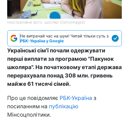
Ілюстративне фото: школярі (GettyImages)
Не витрачай час на шум! Читай тільки суть з
РБК-Україна у Google
Українські сім'ї почали одержувати
перші виплати за програмою "Пакунок
школяра". На початковому етапі держава
перерахувала понад 308 млн. гривень
майже 61 тисячі сімей.
Про це повідомляє
РБК-Україна
з
посиланням на
публікацію
Мінсоцполітики.