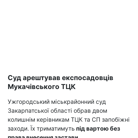
Суд арештував експосадовців
Мукачівського ТЦК
Ужгородський міськрайонний суд
Закарпатської області обрав двом
колишнім керівникам ТЦК та СП запобіжні
заходи. Їх триматимуть
під вартою без
права внесення застави.