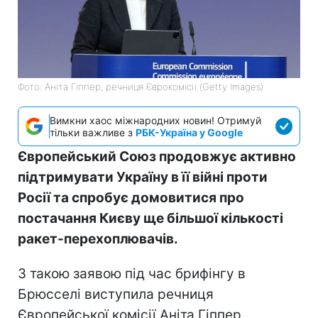
Фото: Аніта Гіппер, речниця Єврокомісії (Getty Images)
Вимкни хаос міжнародних новин! Отримуй
тільки важливе з
РБК-Україна у Google
Європейський Союз продовжує активно
підтримувати Україну в її війні проти
Росії та спробує домовитися про
постачання Києву ще більшої кількості
ракет-перехоплювачів.
З такою заявою під час брифінгу в
Брюсселі виступила речниця
Європейської комісії Аніта Гіппер,