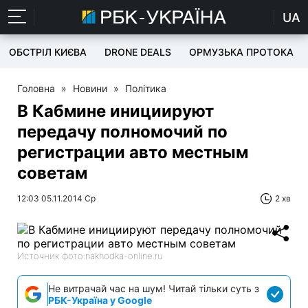
UA
ОБСТРІЛ КИЄВА
DRONE DEALS
ОРМУЗЬКА ПРОТОКА
Головна
»
Новини
»
Політика
В Кабмине инициируют
передачу полномочий по
регистрации авто местным
советам
12:03 05.11.2014 Ср
2 хв
Источник фото:nakhodka-online.ru
Не витрачай час на шум! Читай тільки суть з
РБК-Україна у Google