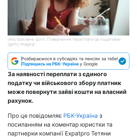
Ілюстративне фото: Повернення переплати за податками
(getty images)
Розбираємося в субсидіях та пенсіях за тебе!
Підпишись на РБК-Україна
у Google
За наявності переплати з єдиного
податку чи військового збору платник
може повернути зайві кошти на власний
рахунок.
Про це повідомляє
РБК-Україна
з
посиланням на коментар юристки та
партнерки компанії Expatpro Тетяни