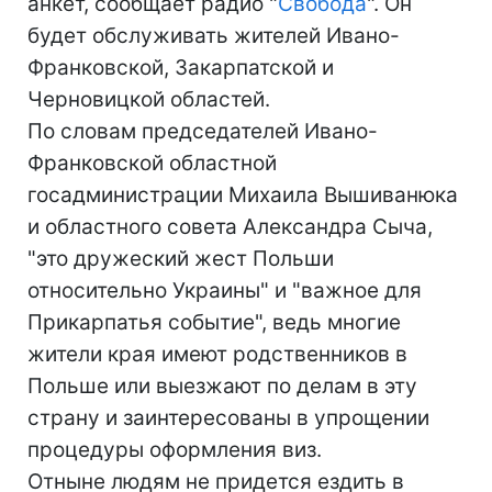
анкет, сообщает радио "
Свобода
". Он
будет обслуживать жителей Ивано-
Франковской, Закарпатской и
Черновицкой областей.
По словам председателей Ивано-
Франковской областной
госадминистрации Михаила Вышиванюка
и областного совета Александра Сыча,
"это дружеский жест Польши
относительно Украины" и "важное для
Прикарпатья событие", ведь многие
жители края имеют родственников в
Польше или выезжают по делам в эту
страну и заинтересованы в упрощении
процедуры оформления виз.
Отныне людям не придется ездить в