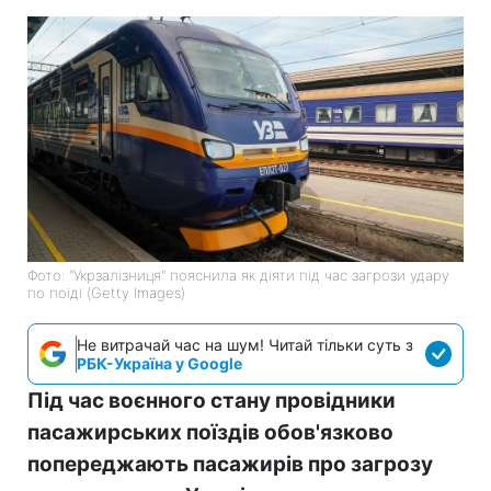
Фото: "Укрзалізниця" пояснила як діяти під час загрози удару
по поїді (Getty Images)
Не витрачай час на шум! Читай тільки суть з
РБК-Україна у Google
Під час воєнного стану провідники
пасажирських поїздів обов'язково
попереджають пасажирів про загрозу