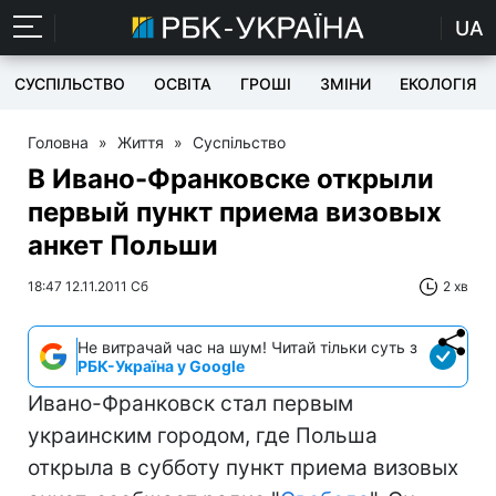
UA
СУСПІЛЬСТВО
ОСВІТА
ГРОШІ
ЗМІНИ
ЕКОЛОГІЯ
Головна
»
Життя
»
Суспільство
В Ивано-Франковске открыли
первый пункт приема визовых
анкет Польши
18:47 12.11.2011 Сб
2 хв
Не витрачай час на шум! Читай тільки суть з
РБК-Україна у Google
Ивано-Франковск стал первым
украинским городом, где Польша
открыла в субботу пункт приема визовых