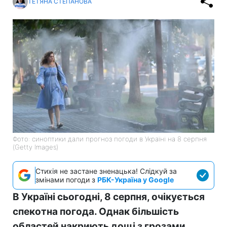
ТЕТЯНА СТЕПАНОВА
Фото: синоптики дали прогноз погоди в Україні на 8 серпня
(Getty Images)
Стихія не застане зненацька! Слідкуй за
змінами погоди з
РБК-Україна у Google
В Україні сьогодні, 8 серпня, очікується
спекотна погода. Однак більшість
областей накриють дощі з грозами.