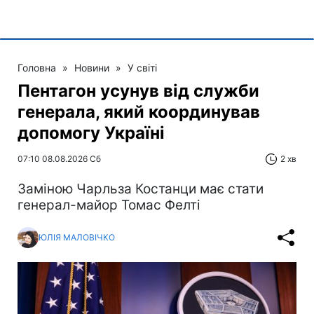
Головна
»
Новини
»
У світі
Пентагон усунув від служби
генерала, який координував
допомогу Україні
07:10 08.08.2026 Сб
2 хв
Заміною Чарльза Костанци має стати
генерал-майор Томас Фелті
ЮЛІЯ МАЛОВІЧКО