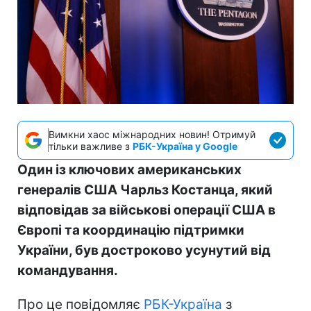
Вимкни хаос міжнародних новин! Отримуй
тільки важливе з
РБК-Україна у Google
Один із ключових американських
генералів США Чарльз Костанца, який
відповідав за військові операції США в
Європі та координацію підтримки
України, був достроково усунутий від
командування.
Про це повідомляє
РБК-Україна
з