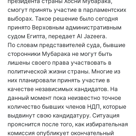
президента страны Хосни Мубарака,
смогут принять участие в парламентских
выборах. Такое решение было сегодня
принято Верховным административным
судом Египта, передает Al Jazeera.
По словам представителей суда, бывшие
сторонники Мубарака не могут быть
лишены своего права участвовать в
политической жизни страны. Многие из
них планировали принять участие в
качестве независимых кандидатов. На
данный момент пока неизвестно точное
количество бывших членов НДП, которые
выдвинут свою кандидатуру. Ситуация
прояснится после того, как избирательная
комиссия опубликует окончательный