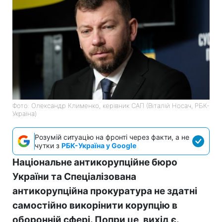
Фото: Олександр Клименко, керівник САП (Віталій Носач, РБК-
Україна)
Розумій ситуацію на фронті через факти, а не
чутки з
РБК-Україна у Google
Національне антикорупційне бюро
України та Спеціалізована
антикорупційна прокуратура не здатні
самостійно викорінити корупцію в
оборонній сфері. Попри це, вихід є.