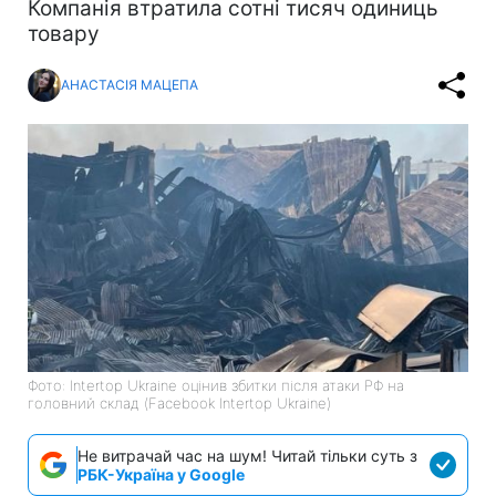
Компанія втратила сотні тисяч одиниць
товару
АНАСТАСІЯ МАЦЕПА
Фото: Intertop Ukraine оцінив збитки після атаки РФ на
головний склад (Facebook Intertop Ukraine)
Не витрачай час на шум! Читай тільки суть з
РБК-Україна у Google