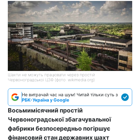
Шахти не можуть працювати через простій
Червоноградської ЦЗФ (фото: wikimedia.org)
Не витрачай час на шум! Читай тільки суть з
РБК-Україна у Google
Восьмимісячний простій
Червоноградської збагачувальної
фабрики безпосередньо погіршує
фінансовий стан державних шахт