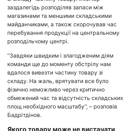
заздалегідь розподіляв запаси між
магазинами та меншими складськими
майданчиками, а також скорочував час
перебування продукції на центральному
розподільчому центрі.
''Завдяки швидким і злагодженим діям
команди ще до моменту обстрілу нам
вдалося вивезти частину товару зі
складу. На жаль, врятувати все було
фізично неможливо через критично
обмежений час та відсутність складських
площ необхідного масштабу'', – розповів
Бадрітдінов.
Якого товару може не вистачати