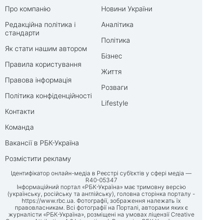
Про компанію
Новини України
Редакційна політика і
Аналітика
стандарти
Політика
Як стати нашим автором
Бізнес
Правила користування
Життя
Правова інформація
Розваги
Політика конфіденційності
Lifestyle
Контакти
Команда
Вакансії в РБК-Україна
Розмістити рекламу
Ідентифікатор онлайн-медіа в Реєстрі суб’єктів у сфері медіа —
R40-05347
Інформаційний портал «РБК-Україна» має тримовну версію
(українську, російську та англійську), головна сторінка порталу -
https://www.rbc.ua
. Фотографії, зображення належать їх
правовласникам. Всі фотографії на Порталі, авторами яких є
журналісти «РБК-Україна», розміщені на умовах ліцензії Creative